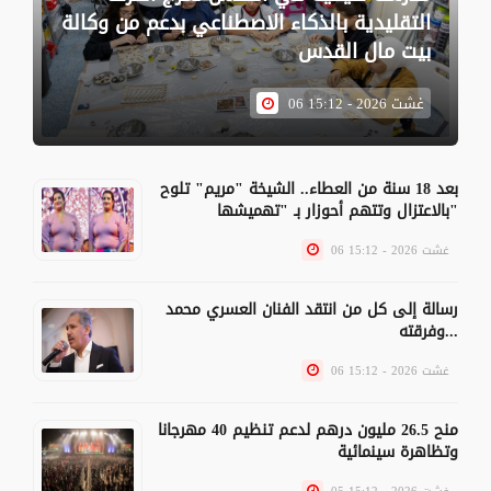
التقليدية بالذكاء الاصطناعي بدعم من وكالة
بيت مال القدس
06 غشت 2026 - 15:12
بعد 18 سنة من العطاء.. الشيخة "مريم" تلوح
بالاعتزال وتتهم أحوزار بـ "تهميشها"
06 غشت 2026 - 15:12
رسالة إلى كل من انتقد الفنان العسري محمد
وفرقته...
06 غشت 2026 - 15:12
منح 26.5 مليون درهم لدعم تنظيم 40 مهرجانا
وتظاهرة سينمائية