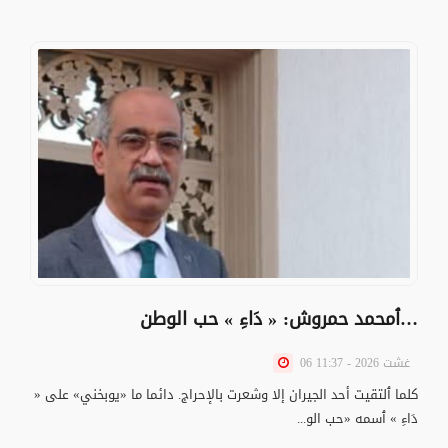
ٱمحمد حمروش: « دَاءِ » حب الوطن…
06 غشت 2026 - 11:37
كلما ٱلتقيت أحد الجيران إلا وشعرت بالإحراج. دائما ما «يوبخني» على «
دَاءِ » ٱسمه «حب الو...