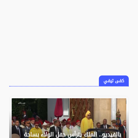
كفى تيفي
بالفيديو.. الملك يترأس حفل الولاء بساحة