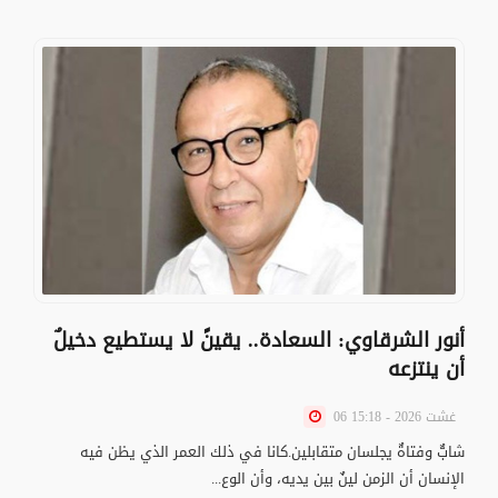
أنور الشرقاوي: السعادة.. يقينً لا يستطيع دخيلٌ
أن ينتزعه
06 غشت 2026 - 15:18
شابٌّ وفتاةٌ يجلسان متقابلين.كانا في ذلك العمر الذي يظن فيه
الإنسان أن الزمن لينٌ بين يديه، وأن الوع...