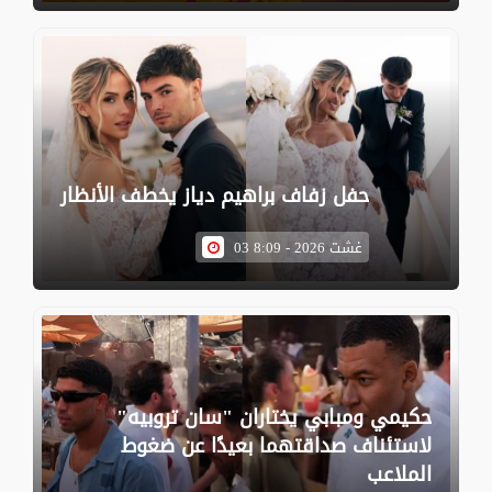
حفل زفاف براهيم دياز يخطف الأنظار
03 غشت 2026 - 8:09
حكيمي ومبابي يختاران "سان تروبيه"
لاستئناف صداقتهما بعيدًا عن ضغوط
الملاعب