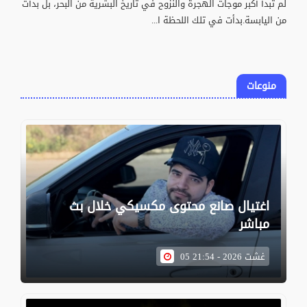
لم تبدأ أكبر موجات الهجرة والنزوح في تاريخ البشرية من البحر، بل بدأت
من اليابسة.بدأت في تلك اللحظة ا...
منوعات
اغتيال صانع محتوى مكسيكي خلال بث
مباشر
05 غشت 2026 - 21:54