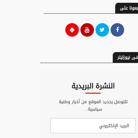
بعونا على
ى نيوزليتر
النشرة البريدية
جدة لامين جمال
 الممثلة كايلي
تتحول إلى نجمة
ل في حادث سير
للتوصل بجديد الموقع من أخبار وطنية
إعلامية في إسبانيا
سياسية...
والمغرب
23 يوليوز 2026 - 08:50
22 يوليوز 2026 - 20:49