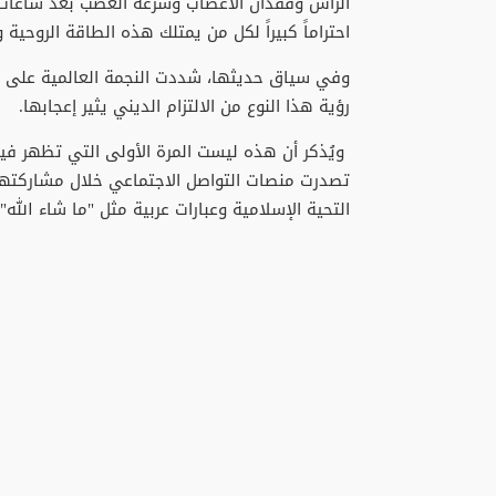
الرأس وفقدان الأعصاب وسرعة الغضب بعد ساعات ق
احتراماً كبيراً لكل من يمتلك هذه الطاقة الروحية وا
​وفي سياق حديثها، شددت النجمة العالمية على 
رؤية هذا النوع من الالتزام الديني يثير إعجابها.
ويُذكر أن هذه ليست المرة الأولى التي تظهر فيه
تصدرت منصات التواصل الاجتماعي خلال مشاركتها
التحية الإسلامية وعبارات عربية مثل "ما شاء الله"