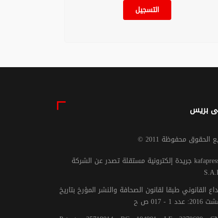
التسجيل
ى بريس
يع الحقوق محفوظة 2011
جريدة إلكترونية مستقلة تصدر عن الشركة kafapresse -
S.A.
داع القانوني طبقا لقانون الصحافة والنشر المؤرخ بتاريخ