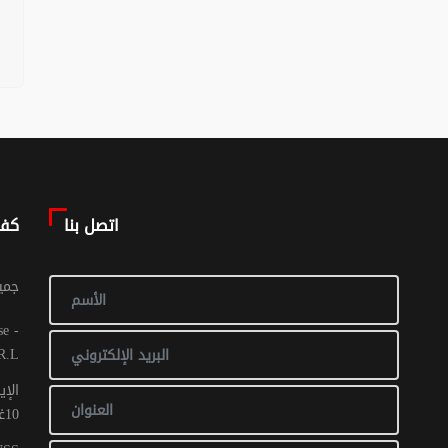
اتصل بنا
كف
© جم
R.L
الإي
10غشت 2016: عدد 1 - 017 ص ح