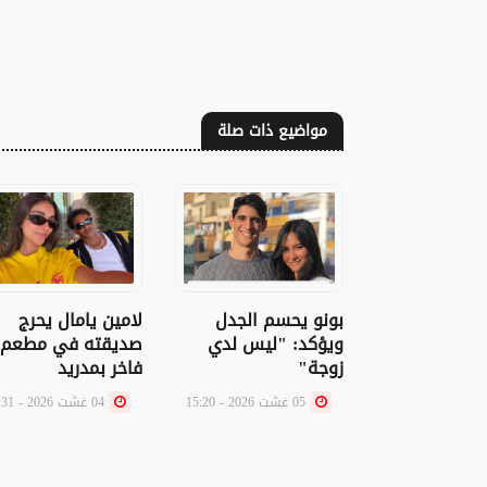
مواضيع ذات صلة
لامين يامال يحرج
بونو يحسم الجدل
صديقته في مطعم
ويؤكد: "ليس لدي
فاخر بمدريد
زوجة"
04 غشت 2026 - 19:31
05 غشت 2026 - 15:20