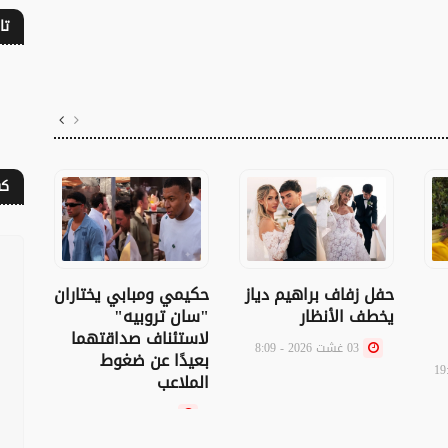
تا
كف
حفل زفاف براهيم دياز
حكيمي ومبابي يختاران
وفاة
يخطف الأنظار
"سان تروبيه"
هوت
لاستئناف صداقتهما
عن 18 عاماً
03 غشت 2026 - 8:09
بعيدًا عن ضغوط
الملاعب
23 يوليوز 2026 - 17:04