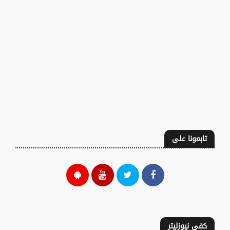
تابعونا على
كفى نيوزليتر