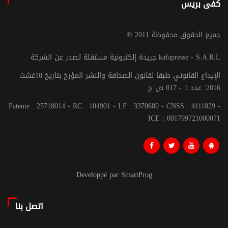
كفى بريس
© جميع الحقوق محفوظة 2011
جريدة إلكترونية مستقلة تصدر عن الشركة kafapresse - S.A.R.L
الإيداع القانوني طبقا لقانون الصحافة والنشر المؤرخ بتاريخ 10غشت
2016: عدد 1 - 017 ص ح
Patente : 25718014 - RC : 104901 - I.F : 3370680 - CNSS : 4111829 -
ICE : 001799721000071
Developpé par SmartProg
اتصل بنا