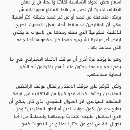
أسعار بعض المواد الأساسية نقاشا واسعا، بل إن بعض
الأطراف اختارت أن تجعل من هذا الامتناع محورا للنقاش
برمته، متجاهلة عن قصد أو عن غير قصد حقيقة أكثر أهمية،
وهي أن المقترحين قد سقطا أصلا بفعل التصويت الصريح
للأغلبية الحكومية التي تملك وحدها من الأصوات ما يكفي
لرفض أي مبادرة تشريعية مهما كان مضمونها أو الجهة
التي تقدمت بها..
وهو ما يؤكد مرة أخرى أن مواقف الاتحاد الاشتراكي هي ما
يهم المغاربة وما يبحثون عنه لأنهم يفترضون أنه الأقرب
لحماية مصالحهم..
ولكن التركيز على موقف الامتناع وإغفال موقف الرافضين
للمقترحين يكشف كذلك قدرا كبيرا من الانتقائية في قراءة
المشهد السياسي، لأن السؤال الحقيقي الذي كان ينبغي أن
يطرح هو من يكون هؤلاء الذين أسقطوا المقترحين؟ ومن
الذي استعمل أغلبيته العددية لرفضهما ولمصلحة من؟ أما
تحويل النقاش نحو من اختار الامتناع عن التصويت فهو