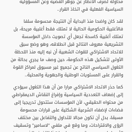
محاولة لصرف الأنظار عن جوهر القضية وعن المسؤولية
السياسية الفعلية في اتخاذ القرار..
لقد كان واضحا منذ البداية أن النتيجة محسومة سلفا
فالأغلبية الحكومية الحالية لا تمتلك فقط أغلبية مريحة، بل
تمتلك أغلبية كاسحة تجعل أي تصويت داخل المؤسسة
التشريعية معروف النتائج قبل انطلاقه، وهو وضع سبق
للاتحاد الاشتراكي للقوات الشعبية أن نبه إليه منذ اللحظة
الأولى لتشكيل هذه الحكومة، حين وصف ما يجري بحالة من
التغول السياسي الناتج عن تجميع غير مسبوق لمراكز القوة
والقرار على المستويات الوطنية والجهوية والمحلية..
كما حذر الاتحاد الاشتراكي مرارا من أن هذا التغول سيؤدي
إلى إضعاف التعددية السياسية وإفراغ النقاش الديمقراطي
من محتواه الحقيقي، لأن المؤسسات ستتحول تدريجيا إلى
فضاءات لإضفاء الشرعية الشكلية على قرارات محسومة
مسبقا، بدل أن تكون مجالا للتداول والتفاعل بين مختلف
الرؤى والاقتراحات، وما وقع في ملفي "لاسامير" وتسقيف