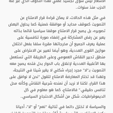
الأسعار ليس سوى تجسيد عملي لهذا التخوف الذي عبر عنه
الحزب منذ سنوات..
في مثل هذه الحالات، لا يمكن قراءة قرار الامتناع عن
التصويت كموقف محايد أو موافقة ضمنية كما يحاول البعض
تصويره، بل يصبح قرار الامتناع موقفا سياسيا قائما بذاته
يعبر عن رفض المشاركة في إضفاء صورة تنافسية على
عملية يعرف الجميع أن مخرجاتها مقررة سلفا بفعل اختلال
موازين القوى العددية، وهو أيضا تعبير عن الاعتراض على
منطق تدبير النقاش العمومي وعلى الطريقة التي تستعمل
بها الأغلبية العددية لإغلاق باب الحوار بدل فتحه يصبح معه
التصويت بـ"لا" مجرد إجراء شكلي لا يغير شيئا في النتيجة،
ولهذا قد تختار المعارضة الامتناع لتقول "نحن لا نوافق على
هذا القرار، لكننا لا نريد أن نمنحه شرعية النقاش وكأنه محل
تنافس حقيقي." فالامتناع، كما هو معلوم في كل
الديموقراطيات، شكل من أشكال الاحتجاج السياسي..
والسياسة لا تختزل دائما في ثنائية "نعم" أو "لا"، أحيانا