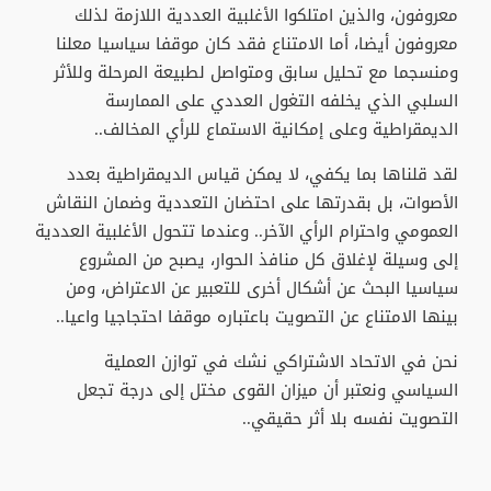
معروفون، والذين امتلكوا الأغلبية العددية اللازمة لذلك
معروفون أيضا، أما الامتناع فقد كان موقفا سياسيا معلنا
ومنسجما مع تحليل سابق ومتواصل لطبيعة المرحلة وللأثر
السلبي الذي يخلفه التغول العددي على الممارسة
الديمقراطية وعلى إمكانية الاستماع للرأي المخالف..
لقد قلناها بما يكفي، لا يمكن قياس الديمقراطية بعدد
الأصوات، بل بقدرتها على احتضان التعددية وضمان النقاش
العمومي واحترام الرأي الآخر.. وعندما تتحول الأغلبية العددية
إلى وسيلة لإغلاق كل منافذ الحوار، يصبح من المشروع
سياسيا البحث عن أشكال أخرى للتعبير عن الاعتراض، ومن
بينها الامتناع عن التصويت باعتباره موقفا احتجاجيا واعيا..
نحن في الاتحاد الاشتراكي نشك في توازن العملية
السياسي ونعتبر أن ميزان القوى مختل إلى درجة تجعل
التصويت نفسه بلا أثر حقيقي..