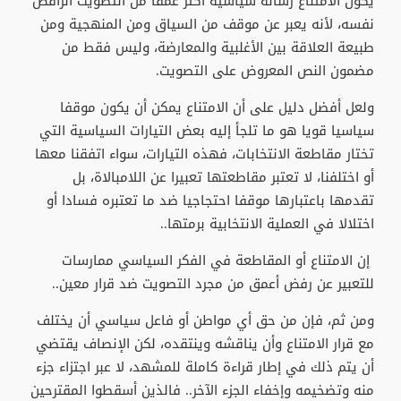
يكون الامتناع رسالة سياسية أكثر عمقا من التصويت الرافض
نفسه، لأنه يعبر عن موقف من السياق ومن المنهجية ومن
طبيعة العلاقة بين الأغلبية والمعارضة، وليس فقط من
مضمون النص المعروض على التصويت.
ولعل أفضل دليل على أن الامتناع يمكن أن يكون موقفا
سياسيا قويا هو ما تلجأ إليه بعض التيارات السياسية التي
تختار مقاطعة الانتخابات، فهذه التيارات، سواء اتفقنا معها
أو اختلفنا، لا تعتبر مقاطعتها تعبيرا عن اللامبالاة، بل
تقدمها باعتبارها موقفا احتجاجيا ضد ما تعتبره فسادا أو
اختلالا في العملية الانتخابية برمتها..
إن الامتناع أو المقاطعة في الفكر السياسي ممارسات
للتعبير عن رفض أعمق من مجرد التصويت ضد قرار معين..
ومن ثم، فإن من حق أي مواطن أو فاعل سياسي أن يختلف
مع قرار الامتناع وأن يناقشه وينتقده، لكن الإنصاف يقتضي
أن يتم ذلك في إطار قراءة كاملة للمشهد، لا عبر اجتزاء جزء
منه وتضخيمه وإخفاء الجزء الآخر.. فالذين أسقطوا المقترحين