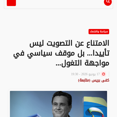
سياسة واقتصاد
الامتناع عن التصويت ليس
تأييدا... بل موقف سياسي في
مواجهة التغول...
17 يونيو 2026 - 19:30
كفى بريس (متابعة)