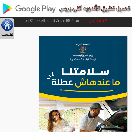
هيئة التحرير
السبت 08 غشت 2026 العدد : 5492
الرئيسية