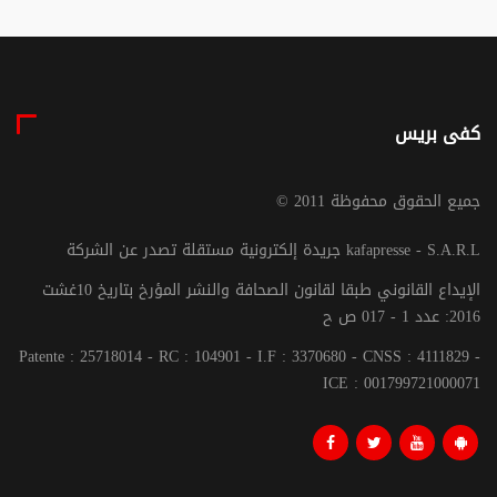
كفى بريس
© جميع الحقوق محفوظة 2011
جريدة إلكترونية مستقلة تصدر عن الشركة kafapresse - S.A.R.L
الإيداع القانوني طبقا لقانون الصحافة والنشر المؤرخ بتاريخ 10غشت
2016: عدد 1 - 017 ص ح
Patente : 25718014 - RC : 104901 - I.F : 3370680 - CNSS : 4111829 -
ICE : 001799721000071