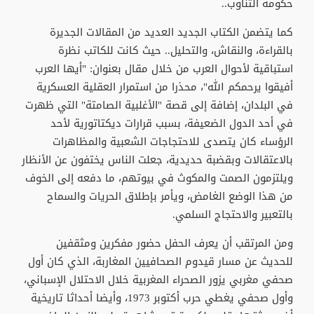
حكومة التناوب..
كما يتضمن الكتاب الجديد العديد من المقالات الجديرة
بالقراءة، والنقاش، والتحليل.. حيث كانت للكاتب نظرة
استباقية لأحوال العرب من خلال مقال بعنوان: "أيها العرب
أفيقوا يرحمكم الله"، محذرا من استمرار العقلية العسكرية
في البلدان، إضافة إلى قصة "الأغلبية الصامتة" التي ظهرت
في أحد الدول الضعيفة، بسبب قرارات ديكتاتورية لأحد
الرؤساء كان يتصدى للاحتجاجات الشعبية والمظاهرات
بالاعتقالات وبقضبة حديدية، جعلت الناس يختفون عن الأنظار
ويلتزمون الصمت والمكوث في بيوتهم، ما دفعه إلى الخوف
من هذا الوضع الغامض، ويأمر بإطلاق الحريات والسماح
بالتعبير والاحتجاج السلمي.
ومن المرتقب أن يعرف الحفل حضور مفكرين ومثقفين
للحديث عن مسار قيدوم الصحافيين المغاربة، الذي كان أول
صحفي مغربي يزور الصحراء المغربية خلال الاحتلال الإسباني،
وأول صحفي يغطي حرب أكتوبر 1973، وأيضا أحداثا تاريخية