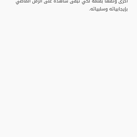
أخرى وثقها بقلمه لكي تبقى شاهدة على الزمن الماضي
بإيجابياته وسلبياته.