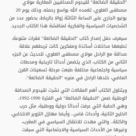
"الحقيقة الضائعة" لقيدوم الصحافيين المغاربة مولاي
مصطفى العلوي، تغمده الله بواسع رحمته، وذلك يوم 20
يونيو الجاري على الساعة الثالثة زوالا بالرباط، بحضور عدد من
الشخصيات السياسية والفكرية لمناقشة هذا الكتاب الجديد.
سيعرف حفل إصدار كتاب "الحقيقة الضائعة" فقرات متنوعة،
تطبعها مداخلات أساتذة ومفكرين كانت تربطهم علاقة
صداقة مع الراحل مولاي مصطفى العلوي، للحديث عن الجزء
الثاني من الكتاب، الذي يتضمن أحداثا تاريخية ومحطات
سياسية واجتماعية مختلفة طبعت مرحلة تسعينات القرن
الماضي، خلدها الراحل في منبره "الحقيقة الضائعة".
ويتناول الكتاب أهم المقالات التي نشرت لقيدوم الصحافة
الوطنية ضمن "الحقيقة الضائعة" في الفترة 1990-1992،
وهي الحقبة التي عرفت أحداثا دولية ووطنية، مثل حرب
الخليج الثانية، وأحداث فاس.. وأيضا مهازل التزوير الانتخابي،
والكتلة.. والتي مهدت للانتقال السياسي في المغرب،
وغيرها من الأحداث السياسية والاجتماعية التي سبقت