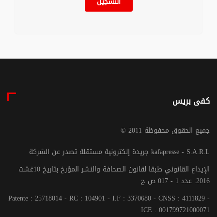
التسجيل
كفى بريس
© جميع الحقوق محفوظة 2011
جريدة إلكترونية مستقلة تصدر عن الشركة kafapresse - S.A.R.L
الإيداع القانوني طبقا لقانون الصحافة والنشر المؤرخ بتاريخ 10غشت
2016: عدد 1 - 017 ص ح
Patente : 25718014 - RC : 104901 - I.F : 3370680 - CNSS : 4111829 -
ICE : 001799721000071