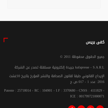
كفى بريس
© جميع الحقوق محفوظة 2011
جريدة إلكترونية مستقلة تصدر عن الشركة kafapresse - S.A.R.L
الإيداع القانوني طبقا لقانون الصحافة والنشر المؤرخ بتاريخ 10غشت
2016: عدد 1 - 017 ص ح
Patente : 25718014 - RC : 104901 - I.F : 3370680 - CNSS : 4111829 -
ICE : 001799721000071