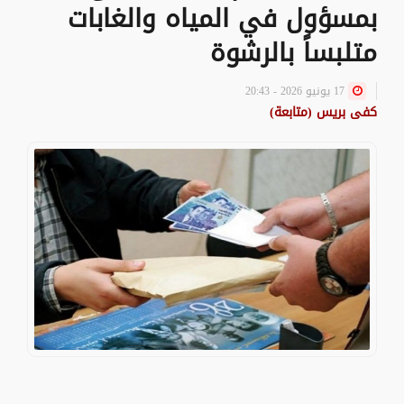
بمسؤول في المياه والغابات
متلبساً بالرشوة
17 يونيو 2026 - 20:43
كفى بريس (متابعة)