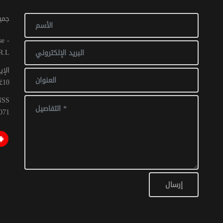
© جم
R.L
الإي
10غشت 2016: عدد 1 - 017 ص ح
CNSS
071