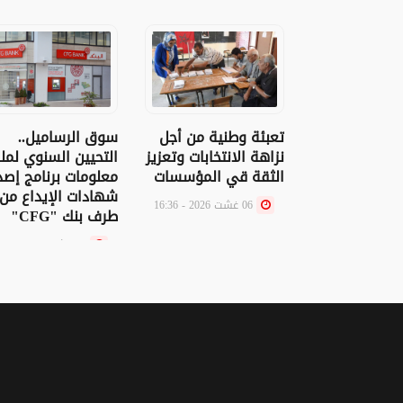
تعبئة وطنية من أجل
سوق الرساميل..
نزاهة الانتخابات وتعزيز
التحيين السنوي لم
الثقة قي المؤسسات
معلومات برنامج إصد
شهادات الإيداع من
06 غشت 2026 - 16:36
طرف بنك "CFG"
06 غشت 2026 - 15:12