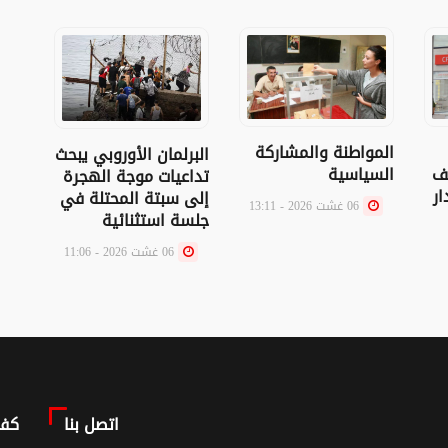
المواطنة والمشاركة
البرلمان الأوروبي يبحث
بورص
لف
السياسية
تداعيات موجة الهجرة
تست
ار
إلى سبتة المحتلة في
وقع 
06 غشت 2026 - 13:11
جلسة استثنائية
06 غشت 2026 - 11:06
اتصل بنا
كف