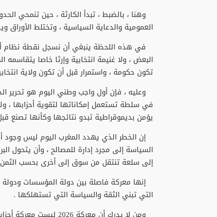
وهنا ، بالضبط ، تبدأ الكارثة ، حين تنمحي الحدو
العمومية والدعاية السياسية ، وتختلط الأوراق وي
في هذه اللحظة ينبغي أن نسجل نقطة نظام أسا
البعض ، ولا غنيمة انتخابية وإرثا خاصا يتقاسمه 
تكون حكومة ، واستمرار قبل أن تكون ولاية انتخابي
وعليه ، فإن أول واجب وطني اليوم هو تحرير الد
في سلطة تستعمل إمكاناتها لتقوية أحزابها ، ول
يؤمن بديموقراطية تبدو نتائجها وكأنها تصنع قبل 
إن الخطر الذي يهدد المغرب اليوم ليس وجود أغل
السياسة إلى مجرد إدارة للمصالح ، وأن يتحول البر
إلى سلعة تنتقل من سوق إلى أخرى بحسب الثمن 
إنها معركة فاصلة بين دولة المؤسسات ودولة الن
التي تبني الثقة والسياسة التي تستهلكها .
ومن لا يدرك أن معركة 026