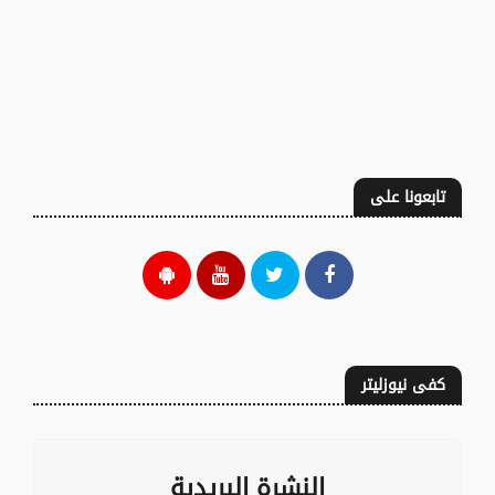
تابعونا على
كفى نيوزليتر
النشرة البريدية