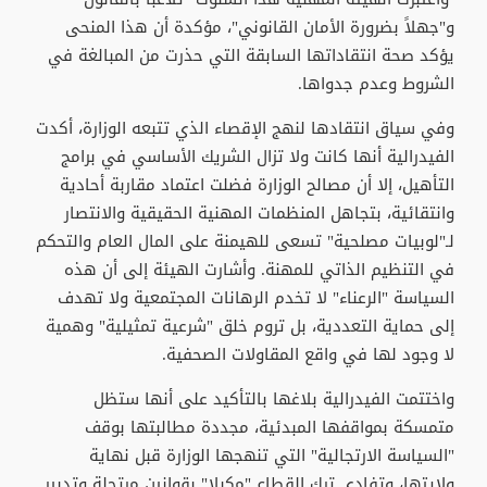
و"جهلاً بضرورة الأمان القانوني"، مؤكدة أن هذا المنحى
يؤكد صحة انتقاداتها السابقة التي حذرت من المبالغة في
الشروط وعدم جدواها.
وفي سياق انتقادها لنهج الإقصاء الذي تتبعه الوزارة، أكدت
الفيدرالية أنها كانت ولا تزال الشريك الأساسي في برامج
التأهيل، إلا أن مصالح الوزارة فضلت اعتماد مقاربة أحادية
وانتقائية، بتجاهل المنظمات المهنية الحقيقية والانتصار
لـ"لوبيات مصلحية" تسعى للهيمنة على المال العام والتحكم
في التنظيم الذاتي للمهنة. وأشارت الهيئة إلى أن هذه
السياسة "الرعناء" لا تخدم الرهانات المجتمعية ولا تهدف
إلى حماية التعددية، بل تروم خلق "شرعية تمثيلية" وهمية
لا وجود لها في واقع المقاولات الصحفية.
واختتمت الفيدرالية بلاغها بالتأكيد على أنها ستظل
متمسكة بمواقفها المبدئية، مجددة مطالبتها بوقف
"السياسة الارتجالية" التي تنهجها الوزارة قبل نهاية
ولايتها، وتفادي ترك القطاع "مكبلا" بقوانين مرتجلة وتدبير