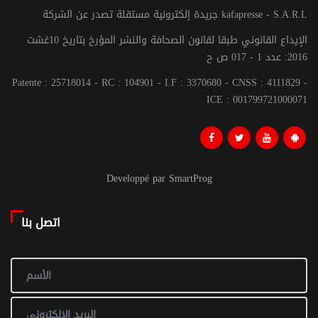
جريدة إلكترونية مستقلة تصدر عن الشركة kafapresse - S.A.R.L
الإيداع القانوني طبقا لقانون الصحافة والنشر المؤرخ بتاريخ 10غشت
2016: عدد 1 - 017 ص ح
Patente : 25718014 - RC : 104901 - I.F : 3370680 - CNSS : 4111829 -
ICE : 001799721000071
Developpé par SmartProg
اتصل بنا