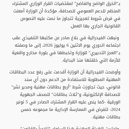
بـ"الخرق الواضح والفاضح" لمقتضيات القرار الوزاري المشترك
المنظم للدعم العمومي للصحافة، مؤكدة أن الوزارة أمعنت
في فرض شروط تعجيزية تتجاوز ما نصت عليه النصوص
القانونية الجاري بها العمل.
ونبهت الفيدرالية في بلاغ صادر عن مكتبها التنفيذي عقب
اجتماعه الدوري يوم الاثنين 6 يوليوز 2026، إلى ما وصفته
بـ"العجز التدبيري" للوزارة وتخبطها في بلورة مخارج واقعية
للأزمة التي خلقتها منذ البداية.
وأوضحت الفيدرالية أن الوزارة أقدمت على رفع عدد البطاقات
المهنية المطلوبة للاستفادة من الدعم دون أي سند
قانوني، حيث تجاوزت شرط "أربع بطاقات مهنية ومدير نشر"
للصحافة الإلكترونية، و"ثلاث بطاقات" للصحف الجهوية
الورقية -كما ينص عليه القرار المشترك الصادر في 5 نونبر
2024- لتفرض في الممارسة الإدارية ما مجموعه خمس
بطاقات مهنية.
واعتبرت الهيئة المهنية هذا السلوك "تلاعباً بالقانون"