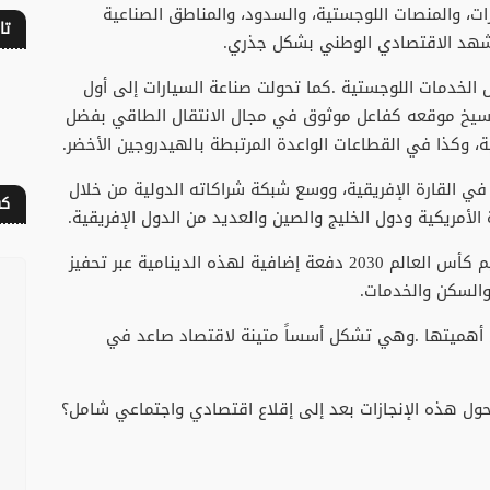
تا
كف