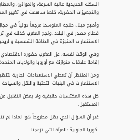
‬والتجهيزات‭ ‬الحضرية،‭ ‬كلها‭ ‬ساهمت‭ ‬في‭ ‬تغيير‭ ‬المشهد‭ ‬الاقتصادي‭ ‬الوطني‭ ‬بشكل‭ ‬جذري‭.‬
‬الاستثمارات‭ ‬المنجزة‭ ‬في‭ ‬الطاقة‭ ‬الشمسية‭ ‬والريحية،‭ ‬وكذا‭ ‬في‭ ‬القطاعات‭ ‬الواعدة‭ ‬المرتبطة‭ ‬بالهيدروجين‭ ‬الأخضر‭.‬
‬إقامة‭ ‬علاقات‭ ‬متوازنة‭ ‬مع‭ ‬أوروبا‭ ‬والولايات‭ ‬المتحدة‭ ‬الأمريكية‭ ‬ودول‭ ‬الخليج‭ ‬والصين‭ ‬والعديد‭ ‬من‭ ‬الدول‭ ‬الإفريقية‭.‬
‬الاستثمارات‭ ‬في‭ ‬البنيات‭ ‬التحتية‭ ‬والنقل‭ ‬والسياحة‭ ‬والسكن‭ ‬والخدمات‭.‬
‬المستقبل‭.‬
غير‭ ‬أن‭ ‬السؤال‭ ‬الذي‭ ‬يظل‭ ‬مطروحاً‭ ‬هو:‭ ‬لماذا‭ ‬لم‭ ‬تتحول‭ ‬هذه‭ ‬الإنجازات‭ ‬بعد‭ ‬إلى‭ ‬إقلاع‭ ‬اقتصادي‭ ‬واجتماعي‭ ‬شامل؟
‭ ‬كوريا‭ ‬الجنوبية‭: ‬المرآة‭ ‬التي‭ ‬تزعجنا