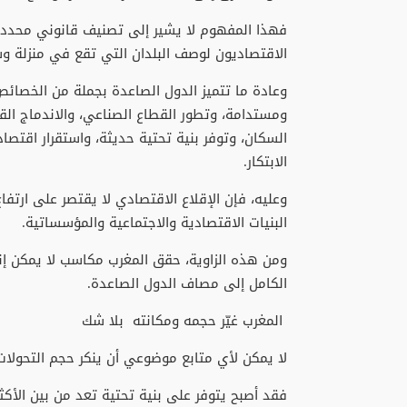
‬الاقتصاديون‭ ‬لوصف‭ ‬البلدان‭ ‬التي‭ ‬تقع‭ ‬في‭ ‬منزلة‭ ‬وسطى‭ ‬بين‭ ‬التخلف‭ ‬الاقتصادي‭ ‬ومستوى‭ ‬الدول‭ ‬المتقدمة‭.‬
‬الابتكار‭.‬
‬البنيات‭ ‬الاقتصادية‭ ‬والاجتماعية‭ ‬والمؤسساتية‭.‬
‬الكامل‭ ‬إلى‭ ‬مصاف‭ ‬الدول‭ ‬الصاعدة‭.‬
‭ ‬المغرب‭ ‬غيّر‭ ‬حجمه‭ ‬ومكانته‭ ‬ بلا‭ ‬شك
لا‭ ‬يمكن‭ ‬لأي‭ ‬متابع‭ ‬موضوعي‭ ‬أن‭ ‬ينكر‭ ‬حجم‭ ‬التحولات‭ ‬التي‭ ‬شهدها‭ ‬المغرب‭ ‬خلال‭ ‬الخمسة‭ ‬والعشرين‭ ‬عاماً‭ ‬الأخيرة‭.‬