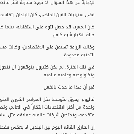
للإجابة‭ ‬عن‭ ‬هذا‭ ‬السؤال،‭ ‬لا‭ ‬توجد‭ ‬مقارنة‭ ‬أكثر‭ ‬فائدة‭ ‬من‭ ‬المقارنة‭ ‬مع‭ ‬كوريا‭ ‬الجنوبية‭.‬
ففي‭ ‬ستينيات‭ ‬القرن‭ ‬الماضي،‭ ‬كان‭ ‬البلدان‭ ‬يتقاسمان‭ ‬أوضاعاً‭ ‬متقاربة‭ ‬نسبياً‭.‬
‬حالة‭ ‬انهيار‭ ‬شبه‭ ‬كامل‭.‬
‬التحتية‭ ‬محدودة‭.‬
‬وتكنولوجية‭ ‬وعلمية‭ ‬عالمية‭.‬
غير‭ ‬أن‭ ‬هذا‭ ‬ما‭ ‬حدث‭ ‬بالفعل‭.‬
‬متقدمة،‭ ‬وتحتضن‭ ‬شركات‭ ‬عالمية‭ ‬عملاقة‭ ‬مثل‭ ‬سامسونغ‭ ‬وهيونداي‭ ‬وإل‭ ‬جي‭ ‬وكيا‭.‬