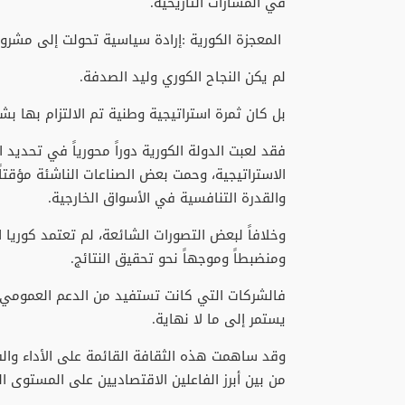
‬في‭ ‬المسارات‭ ‬التاريخية‭.‬
‭ ‬المعجزة‭ ‬الكورية‭: ‬إرادة‭ ‬سياسية‭ ‬تحولت‭ ‬إلى‭ ‬مشروع‭ ‬وطني
لم‭ ‬يكن‭ ‬النجاح‭ ‬الكوري‭ ‬وليد‭ ‬الصدفة‭.‬
بل‭ ‬كان‭ ‬ثمرة‭ ‬استراتيجية‭ ‬وطنية‭ ‬تم‭ ‬الالتزام‭ ‬بها‭ ‬بشكل‭ ‬متواصل‭ ‬على‭ ‬مدى‭ ‬عقود‭ ‬طويلة‭.‬
‬والقدرة‭ ‬التنافسية‭ ‬في‭ ‬الأسواق‭ ‬الخارجية‭.‬
‬ومنضبطاً‭ ‬وموجهاً‭ ‬نحو‭ ‬تحقيق‭ ‬النتائج‭.‬
‬يستمر‭ ‬إلى‭ ‬ما‭ ‬لا‭ ‬نهاية‭.‬
‬من‭ ‬بين‭ ‬أبرز‭ ‬الفاعلين‭ ‬الاقتصاديين‭ ‬على‭ ‬المستوى‭ ‬العالمي‭.‬