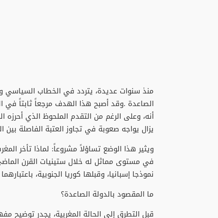
‬يزال‭ ‬يواجه‭ ‬صعوبة‭ ‬في‭ ‬تجاوز‭ ‬العتبة‭ ‬الفاصلة‭ ‬بين‭ ‬البلدان‭ ‬النامية‭ ‬والاقتصادات‭ ‬الصاعدة‭ ‬الحقيقية‭.‬
‬نموذجا‭ ‬إسبانيا،‭ ‬وقبلها‭ ‬كوريا‭ ‬الجنوبية،‭ ‬باعتبارهما‭ ‬من‭ ‬أكثر‭ ‬الأمثلة‭ ‬دلالة‭ ‬على‭ ‬ذلك‭.‬
ما‭ ‬المقصود‭ ‬بالدولة‭ ‬الصاعدة؟
قبل‭ ‬التطرق‭ ‬إلى‭ ‬الحالة‭ ‬المغربية،‭ ‬يجدر‭ ‬توضيح‭ ‬مفهوم‭ ‬الدولة‭ ‬الصاعدة‭.‬