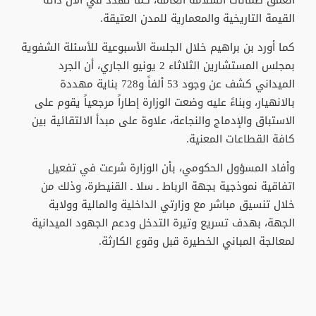
العمق ضمانات السلامة العامة، كما تهدد في الآن ذاته
القيمة التاريخية والمعمارية للمدن العتيقة.
كما أورد بن براهيم خلال الجلسة الأسبوعية للأسئلة الشفوية
بمجلس المستشارين الثلاثاء 2 يونيو الجاري، أن الجرد
الميداني كشف عن وجود 53 ألفاً و728 بناية مهددة
بالانهيار، وبناءً عليه وضعت الوزارة إطاراً مرجعياً يقوم على
الاستباق والإدماج والنجاعة، علاوة على مبدأ الالتقائية بين
كافة القطاعات المعنية.
وأفاد المسؤول الحكومي، بأن الوزارة شرعت في تفعيل
اتفاقية نموذجية بجهة الرباط ـ سلا ـ القنيطرة، وذلك من
خلال تنسيق مباشر مع وزارتي الداخلية والمالية وولاية
الجهة، بهدف تسريع وتيرة التدخل ودعم الجهود الميدانية
لمعالجة المباني الخطيرة قبل وقوع الكارثة.