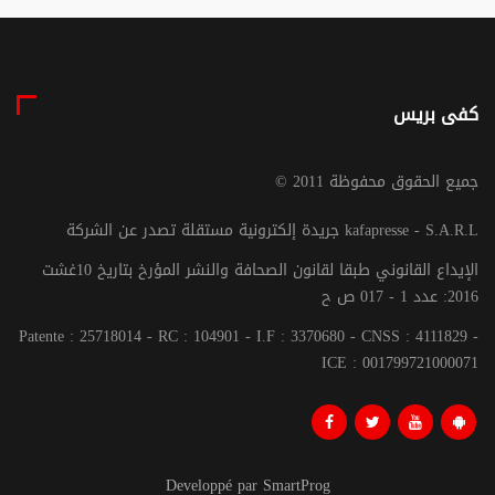
كفى بريس
© جميع الحقوق محفوظة 2011
جريدة إلكترونية مستقلة تصدر عن الشركة kafapresse - S.A.R.L
الإيداع القانوني طبقا لقانون الصحافة والنشر المؤرخ بتاريخ 10غشت
2016: عدد 1 - 017 ص ح
Patente : 25718014 - RC : 104901 - I.F : 3370680 - CNSS : 4111829 -
ICE : 001799721000071
Developpé par SmartProg