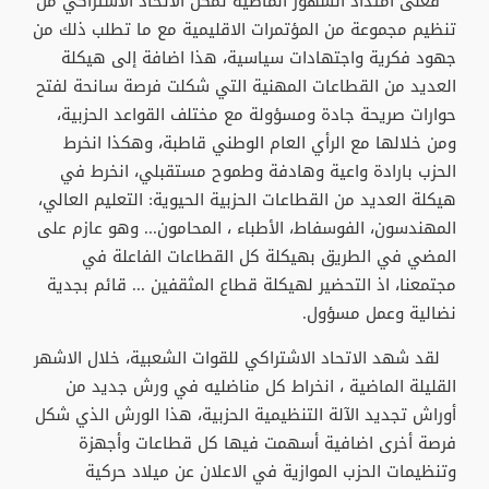
فعلى امتداد الشهور الماضية تمكن الاتحاد الاشتراكي من
تنظيم مجموعة من المؤتمرات الاقليمية مع ما تطلب ذلك من
جهود فكرية واجتهادات سياسية، هذا اضافة إلى هيكلة
العديد من القطاعات المهنية التي شكلت فرصة سانحة لفتح
حوارات صريحة جادة ومسؤولة مع مختلف القواعد الحزبية،
ومن خلالها مع الرأي العام الوطني قاطبة، وهكذا انخرط
الحزب بارادة واعية وهادفة وطموح مستقبلي، انخرط في
هيكلة العديد من القطاعات الحزبية الحيوية: التعليم العالي،
المهندسون، الفوسفاط، الأطباء ، المحامون... وهو عازم على
المضي في الطريق بهيكلة كل القطاعات الفاعلة في
مجتمعنا، اذ التحضير لهيكلة قطاع المثقفين ... قائم بجدية
نضالية وعمل مسؤول.
لقد شهد الاتحاد الاشتراكي للقوات الشعبية، خلال الاشهر
القليلة الماضية ، انخراط كل مناضليه في ورش جديد من
أوراش تجديد الآلة التنظيمية الحزبية، هذا الورش الذي شكل
فرصة أخرى اضافية أسهمت فيها كل قطاعات وأجهزة
وتنظيمات الحزب الموازية في الاعلان عن ميلاد حركية