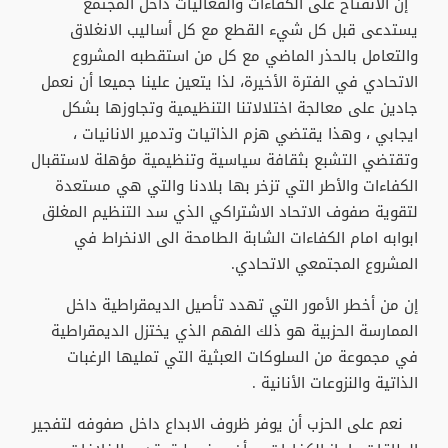
إن الانفتاح على الكفاءات والفعاليات داخل المجتمع
يستدعى قبل كل شيء القطع مع كل أساليب الانغلاق
والتعامل بالحذر الماضي مع كل من استقطبه المشروع
الاتحادي في الفترة الأخيرة، لذا يتعين علينا جميعا أن نعمل
جادين على معالجة اختلالاتنا التنظيمية وتجاوزها بشكل
ايجابي ، وهذا يقتضي هزم الذاتيات وتدمير الانانيات ،
وتقتضي التشبع بثقافة سياسية وتنظيمية مؤهلة لاستقبال
الكفاءات والأطر التي تزخر بها بلادنا والتي هي مستعدة
لتقوية صفوف الاتحاد الاشتراكي الذي سد التنظيم المغلق
ابوابه امام الكفاءات الشابة الطامحة الى الانخراط في
المشروع المجتمعي الاتحادي.
إن من أخطر الأمور التي تهدد تأصيل الديمقراطية داخل
الممارسة الحزبية هو ذلك الفهم الذي يختزل الديمقراطية
في مجموعة من السلوكات العبثية التي تمليها الرغبات
الذاتية والنزوعات الأنانية .
نعم على الحزب أن يوفر ظروف الابداع داخل صفوفه لتفجير