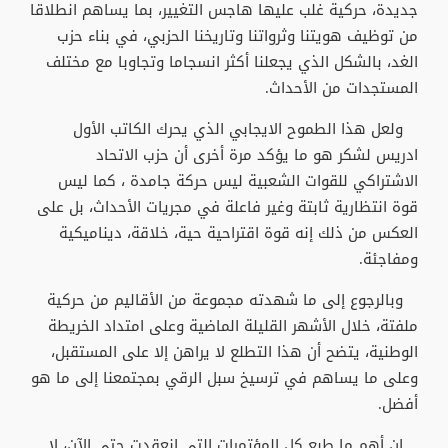
جديدة، حركية غلب عليها هاجس التغيير، بما يساهم انطلاقا
من توظيف هويتنا وثرواتنا وتاريخنا الحزبي، في بناء حزب
الغد، بالشكل الذي يجعلنا أكثر انسجاما وتجاوبا مع مختلف
المستجدات من الأحداث.
ولعل هذا الطموح الايجابي الذي يحرك الكاتب الأول
ادريس لشكر هو ما يؤكد مرة أخرى أن حزب الاتحاد
الاشتراكي للقوات الشعبية ليس حركة جامدة ، كما ليس
قوة انتظارية ثابتة وغير فاعلة في مجريات الأحداث، بل على
العكس من ذلك إنه قوة اقتراحية حية، خلاقة، ديناميكية
ومفاجئة.
وبالرجوع إلى ما شهدته مجموعة من الأقاليم من حركية
ملفتة، خلال الأشهر القليلة الماضية وعلى امتداد الخريطة
الوطنية، يتضح أن هذا التطلع لا يراهن إلا على المستقبل،
وعلى ما يساهم في ترسيخ سبل الرقي بمجتمعنا إلى ما هو
أفضل.
إن أهم ما طبع كل المؤتمرات التي انعقدت حتى الآن، لا