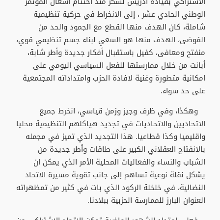
الاشتراكي بقيادة ادريس لشكر منذ اختتام اشغال المؤتمر
الوطني الحادي عشر ، إلى الانخراط في حركية تنظيمية
شاملة، كان الهدف منها القطع مع الجمود والحد من
الفوضى، الهدف منها هو السعي لبناء جسم تنظيمي قوي،
منفتح ومعافى، كفيل باستقبال أفكار جديدة وأطر شابة،
أبانت من خلال ممارستها للفعل السياسي اليومي على
امكانية متطورة وغنية لافادة الحزب وامتداداته المجتمعية
على حد سواء.
وهكذا، وفي ظرف وجيز وزمن قياسي، انخرط جميع
الاتحاديين والاتحاديات في تجديد هياكلهم التنظيمية محليا
واقليميا وكذا قطاعيا. هذا التجديد الذي تميز في مجمله
بالانفتاح العقلاني الكبير على طاقات وأطر جديدة من
الشباب والنساء والفعاليات المحلية الأمر الذي يمكن ان
يشكل نقلة نوعية تساهم إلى جانب تقوية مسيرة الاتحاد
النضالية، في خلخلة الركود الذي بات في كثير من تمظهراته
العنوان البارز للممارسة الحزبية ببلادنا.