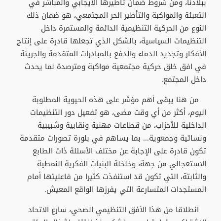
ببلادنا، ومن شروط ضمان تأطيرها الايجابي والمباشر في
التعبئة والمواكبة والتأطير الحر المجتمعي، هو ضمان ذلك
النوع من الحركية التنظيمية الدائمة والمستمرة داخل
التنظيمات السياسية، بالشكل الذي تجعلها قادرة على إنتاج
الأفكار وتجديد الدماء والدفع بالمبادرات المتقدمة والجريئة
في افق خلق حركية مجتمعية مواكبة ومترصدة لما يحدث
داخل المجتمع.
من هنا يبقى أهم مؤشر على هذه الحيوية المطلوبة
اليوم، أكثر من أي وقت مضى، هو تفعيل دور التنظيمات
الداخلية للأحزاب، من قطاعات مهنية ونقابية وشبيبية
ونسائية وجمعوية... بما يساهم في بلورة تصورات متقدمة
تكون قادرة على الإجابة عن مختلف الأسئلة ذات الطابع
الاستعجالي من جهة، وخلخلة البنيات الفكرية النمطية
والثابتة، التي تكون قد استنفذت كثيرا من فاعليتها أمام
المستجدات المتسارعة التي يفرزها الواقع المعيش.
انطلاقا من هذا الأفق التنظيمي الصحي، سارع الاتحاد