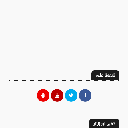
تابعونا على
كفى نيوزليتر