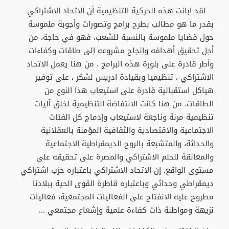
لقد ابانت هذه الحركية التنظيمية أن الاتحاد الاشتراكي
بقدر ما هو مطالب بطرح برامج وتصورات وأجوبة ملموسة
حول قضايا ملموسة بالنسبة للشعب، فهو في حاجة، من
أجل تحقيق أهدافه وإنجاح مشروعه إلى طاقات وكفاءات
وأطر قادرة على بلورة هذه البرامج . من هنا يعمل الاتحاد
الاشتراكي ، تنظيميا وبقيادة ادريس لشكر ، على توفير
هياكل استقبالية قادرة على استيعاب هذا النوع من
الطاقات. من هنا كانت الانتفاضة التنظيمية لخلق آليات
تنظيمية مرنة وناجعة لاستيعاب وإدماج كل الفئات
الاجتماعية والاقتصادية والثقافية المؤمنة بالعقلانية
والحداثة، والمتشبعة بالروح الديمقراطية الاجتماعية
والمعانقة للحلم الاشتراكي والمصرة على تحقيقه على
مستوى الواقع. إن الاتحاد الاشتراكي باعتباره حزب اشتراكي
ديمقراطي وحداثي وباعتباره قاطرة القوى الحية ببلادنا
مطروح عليه الانفتاح على الفعاليات المجتمعية، فعاليات
نزيهة ومواطنة ذات كفاءة علمية وإشعاع مجتمعي ...