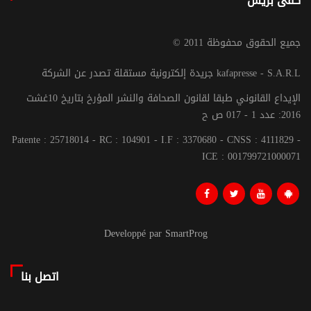
كفى بريس
© جميع الحقوق محفوظة 2011
جريدة إلكترونية مستقلة تصدر عن الشركة kafapresse - S.A.R.L
الإيداع القانوني طبقا لقانون الصحافة والنشر المؤرخ بتاريخ 10غشت
2016: عدد 1 - 017 ص ح
Patente : 25718014 - RC : 104901 - I.F : 3370680 - CNSS : 4111829 -
ICE : 001799721000071
Developpé par SmartProg
اتصل بنا