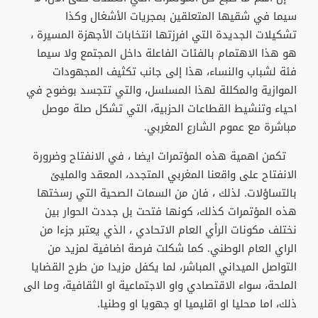
سيما في شقيها المتعلقين بمجريات الأشغال وكذا
تشكيلات الجديدة التي افرزتها انتخابات الأجهزة المسيرة ،
هو هذا الاهتمام بالفئات الفاعلة داخل المجتمع ولا سيما
فئة لشباب والنساء، هذا إلى جانب تكثيف المجهودات
الموازية والمكللة لهذا المسلسل، والتي تتجسد بوضوح في
احياء وتنشيط القطاعات الحزبية، التي تشكل صلة موصل
مباشرة مع عموم الشارع المغربي.
تكمن اهمية هذه المؤتمرات ايضا ، في الانفتاح وضرورة
الانفتاح على واقعنا المغربي المتجدد، المعقد والمليئ
بالتساؤلات. لذلك ، فان من السمات الصحية التي رسختها
هذه المؤتمرات كذلك، كونها فتحت بل جددت الحوار بين
نختلف مكونات الرأي العام الاتحادي ، الذي يعتبر جزءا من
الراي العام الوطني. كما شكلت فرصة اضافية لمزيد من
التواصل الميداني المباشر، لما يكفل مزيدا من طرح القضايا
الملحة، سواء الاقتصادي واو الاجتماعية او الثقافية، وما الى
ذلك، اما محليا او اقليميا او جهويا او وطنيا.