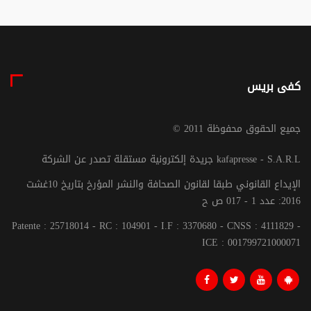
كفى بريس
© جميع الحقوق محفوظة 2011
جريدة إلكترونية مستقلة تصدر عن الشركة kafapresse - S.A.R.L
الإيداع القانوني طبقا لقانون الصحافة والنشر المؤرخ بتاريخ 10غشت
2016: عدد 1 - 017 ص ح
Patente : 25718014 - RC : 104901 - I.F : 3370680 - CNSS : 4111829 -
ICE : 001799721000071