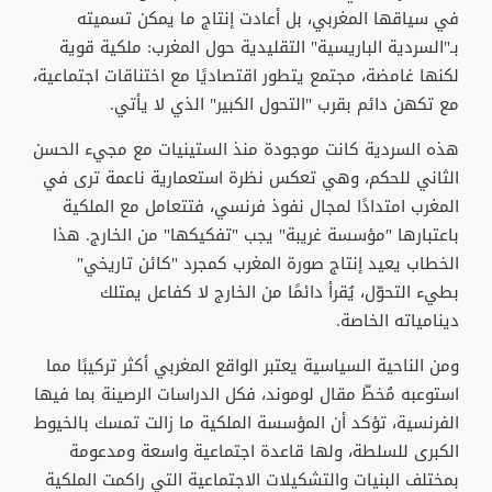
في سياقها المغربي، بل أعادت إنتاج ما يمكن تسميته
بـ"السردية الباريسية" التقليدية حول المغرب: ملكية قوية
لكنها غامضة، مجتمع يتطور اقتصاديًا مع اختناقات اجتماعية،
مع تكهن دائم بقرب "التحول الكبير" الذي لا يأتي.
هذه السردية كانت موجودة منذ الستينيات مع مجيء الحسن
الثاني للحكم، وهي تعكس نظرة استعمارية ناعمة ترى في
المغرب امتدادًا لمجال نفوذ فرنسي، فتتعامل مع الملكية
باعتبارها "مؤسسة غريبة" يجب "تفكيكها" من الخارج. هذا
الخطاب يعيد إنتاج صورة المغرب كمجرد "كائن تاريخي"
بطيء التحوّل، يُقرأ دائمًا من الخارج لا كفاعل يمتلك
دينامياته الخاصة.
ومن الناحية السياسية يعتبر الواقع المغربي أكثر تركيبًا مما
استوعبه مُخطّ مقال لوموند، فكل الدراسات الرصينة بما فيها
الفرنسية، تؤكد أن المؤسسة الملكية ما زالت تمسك بالخيوط
الكبرى للسلطة، ولها قاعدة اجتماعية واسعة ومدعومة
بمختلف البنيات والتشكيلات الاجتماعية التي راكمت الملكية