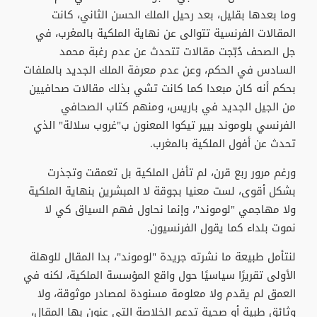
وما بعدها بقليل، بعد رحيل الملك الحسن الثاني، كانت
المقالات الفرنسية تتوالى عن نهاية الملكية بالمغرب، في
جل الصحف دُبّجت مقالات تتحدث عن عدم رغبة محمد
السادس في الحكم، وعن عدم معرفة الملك الجديد بالملفات
بحكم أنه كان مبعدا كما كانت تشي بذلك مقالات صحافيين
من الجيل الجديد في باريس، ومنهم كتاب الصحافي
الفرنسي بلوموند بيير تيكوا المعنون ب"غروب سلالة" الذي
تحدث عن أفول الملكية بالمغرب.
ورغم مرور ربع قرن، لم تأفل الملكية بل تعمقت وتجذرت
بشكل أقوى، لست معنيا بجوقة لا المبشرين بنهاية الملكية
ولا مهاجمي "لوموند"، وإنما نحاول فهم السياق كي لا
نموت بلداء كما يقول الفرنسيون.
لنتأمل طبيعة ما نشرته جريدة "لوموند"، بدا المقال للوهلة
الأولى تقريرًا سياسيًا حول واقع المؤسسة الملكية، لكنه في
العمق لم يقدم ولا معلومة مسنودة لمصادر موثوقة، ولا
وثائق طبية أو صحية تدعم الخلاصة التي عنون بها المقال،