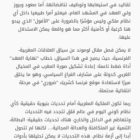
تقاليد في استيعابها وتوظيف تناقضاتها، أما صعود وبروز
ولي العهد في المشهد العام، فيعتبر أمرا طبيعيا داخل أي
نظام ملكي وليس مؤشرًا بالضرورة على "الأفول" الذي يبدو
هنا كرغبة أو كأمنية أكثر مما هو واقعة يمكن الاستدلال
عليها.
لا يمكن فصل مقال لوموند عن سياق العلاقات المغربية-
الفرنسية، حيث يصبح في هذا السياق، خطاب "نهاية العهد"
أداة ضغط ناعمة: إعادة تشكيل صورة المغرب في المخيال
الغربي كدولة على مشارف الفراغ السياسي، وهو ما يخلق
مبررًا لاستعادة موقع فرنسا كشريك "ضروري" في مرحلة
انتقالية محتملة.
ربما تكون الملكية المغربية أمام تحديات بنيوية حقيقية كأي
نظام كوني اليوم في عالم قلق تتجدد فيه التحديات
وتتعاظم في الداخل والخارج، هناك تحديات حقيقية: البطالة،
التنمية غير المتكافئة والعدالة المجالية… لكنها لم تتحول
أبدا إلى أزمة نظام. هذه التحديات لا يمكن تحليلها بأدوات