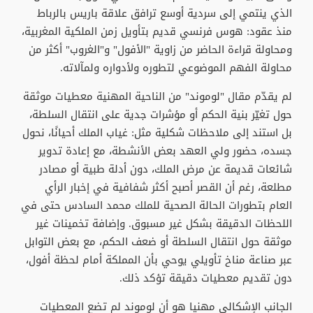
الذي ينتمي إلى سردية أوسع ترافق علاقة باريس بالرباط
منذ عقود: هوس فرنسي قديم بتأويل زمن الملكية المغربية،
ومحاولة قراءة الحاضر من زاوية "الأفول" و"الغروب" أكثر من
محاولة الفهم الموضوعي لتطوره ولأدواره ولمآلاته.
لم يقدّم مقال "لوموند" من الناحية المهنية معطيات موثقة
حول تغيّر بنية الحكم أو مؤشرات جدية على انتقال السلطة،
بل استند إلى ملاحظات شكلية مثل: غياب الملك أحيانًا، نحول
جسده، حضور ولي العهد بعض الأنشطة، مع إعادة تدوير
شائعات قديمة عن مرض الملك، دون أدلة طبية أو مصادر
مطلعة، رغم أن القصر أصبح أكثر شفافية في إخبار الرأي
العام بتطورات الحالة الصحية للملك محمد السادس حتى في
اللحظات الدقيقة بشكل غير مسبوق. وإضافة تخمينات غير
موثقة حول انتقال السلطة أو ضعف الحكم، مع بعض التوابل
عبر صناعة مناخ تأويلي يوحي بأن المملكة أمام لحظة أفول،
دون تقديم معطيات دقيقة تؤكد ذلك.
الجانب الإشكالي مهنيا هو أن لوموند لم تضع المعطيات