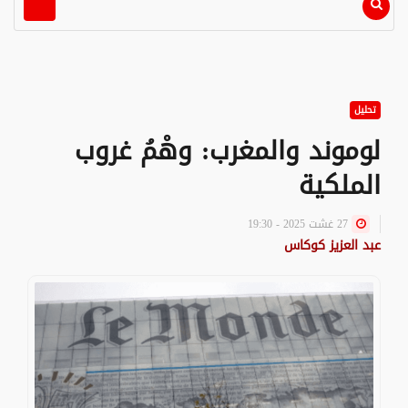
تحليل
لوموند والمغرب: وهْمُ غروب
الملكية
27 غشت 2025 - 19:30
عبد العزيز كوكاس