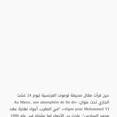
حين قرأت مقال صحيفة لوموند الفرنسية ليوم 24 غشت
الجاري تحت عنوان: «Au Maroc, une atmosphère de fin de
règne pour Mohammed VI»، "في المغرب، أجواء نهاية عهد
محمد السادس". عادت بي الأجواء لما عشناه في عام 1999