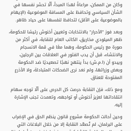
وكان من الممكن، مراعاةً لهذا المبدأ، ألّا تحشر نفسها في
الشأن السياسي وتحافظ على المسافة الموضوعية (الإيهام
بالموضوعية على الأقل) لتحافظ لنفسها على حياد ظاهر.
وبعد فوز "الأحرار" بالانتخابات وتعيين أخنوش رئيسًا للحكومة،
ظهر الميلودي مخاريق، الكاتب العام للنقابة، في أكثر من
صورة مع رئيس الحكومة، وهما معًا في قمة الانسجام
والانتشاء، قبل أن يدب الفتور في العلاقات بين الرجلين،
ويبدو أن (ا.م.ش) بدأ ينتهج نهجًا تصعيديًا ضد الحكومة
وبعض وزرائها، ولم نعد نرى الضحكات المتبادلة، ولا الأذرع
المفتوحة للعناق.
ومع ذلك، فإن النقابة حرصت كل الحرص على ألّا توجه سهام
انتقاداتها لعزيز أخنوش أو تواجهه، وتعمدت تجنب الإشارة
إليه.
وحين أحالت الحكومة مشروع قانون ينظم الحق في الإضراب
على البرلمان، لم تُصعّد النقابة إلا من خلال البلاغات التي