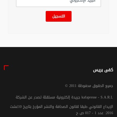
التسجيل
كفى بريس
© جميع الحقوق محفوظة 2011
جريدة إلكترونية مستقلة تصدر عن الشركة kafapresse - S.A.R.L
الإيداع القانوني طبقا لقانون الصحافة والنشر المؤرخ بتاريخ 10غشت
2016: عدد 1 - 017 ص ح