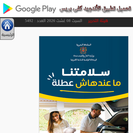
هيئة التحرير
السبت 08 غشت 2026 العدد : 5492
الرئيسية