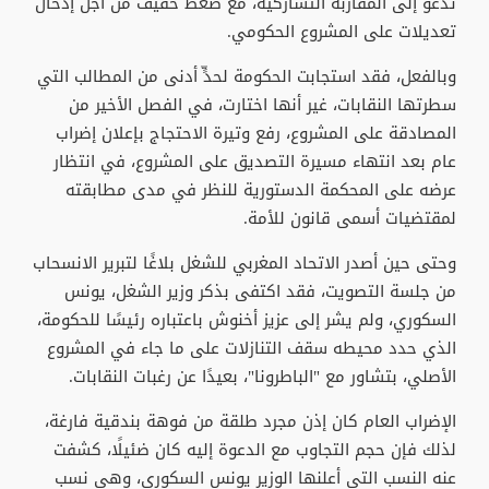
تدعو إلى المقاربة التشاركية، مع ضغط خفيف من أجل إدخال
تعديلات على المشروع الحكومي.
وبالفعل، فقد استجابت الحكومة لحدٍّ أدنى من المطالب التي
سطرتها النقابات، غير أنها اختارت، في الفصل الأخير من
المصادقة على المشروع، رفع وتيرة الاحتجاج بإعلان إضراب
عام بعد انتهاء مسيرة التصديق على المشروع، في انتظار
عرضه على المحكمة الدستورية للنظر في مدى مطابقته
لمقتضيات أسمى قانون للأمة.
وحتى حين أصدر الاتحاد المغربي للشغل بلاغًا لتبرير الانسحاب
من جلسة التصويت، فقد اكتفى بذكر وزير الشغل، يونس
السكوري، ولم يشر إلى عزيز أخنوش باعتباره رئيسًا للحكومة،
الذي حدد محيطه سقف التنازلات على ما جاء في المشروع
الأصلي، بتشاور مع "الباطرونا"، بعيدًا عن رغبات النقابات.
الإضراب العام كان إذن مجرد طلقة من فوهة بندقية فارغة،
لذلك فإن حجم التجاوب مع الدعوة إليه كان ضئيلًا، كشفت
عنه النسب التي أعلنها الوزير يونس السكوري، وهي نسب