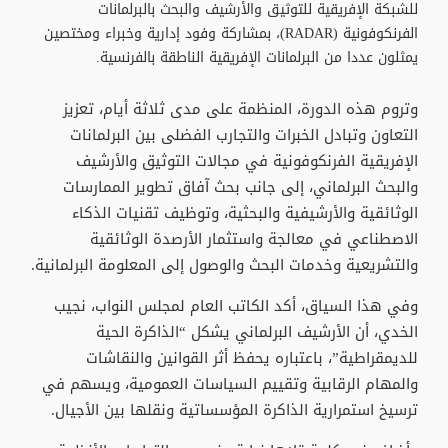
للشبكة الإفريقية للتوثيق والأرشيف والبحث بالبرلمانات
الفرنكوفونية (RADAR)، بمشاركة وفود إدارية وخبراء ومختصين
يمثلون عددا من البرلمانات الإفريقية الناطقة بالفرنسية.
وتروم هذه الدورة، المنظمة على مدى ثلاثة أيام، تعزيز
التعاون وتبادل الخبرات والتجارب الفضلى بين البرلمانات
الإفريقية الفرنكوفونية في مجالات التوثيق والأرشيف
والبحث البرلماني، إلى جانب بحث آفاق تطوير الممارسات
الوثائقية والأرشيفية والبحثية، وتوظيف تقنيات الذكاء
الاصطناعي في معالجة واستثمار الأرصدة الوثائقية
والتشريعية وخدمات البحث والوصول إلى المعلومة البرلمانية.
وفي هذا السياق، أكد الكاتب العام لمجلس النواب، نجيب
الخدي، أن الأرشيف البرلماني يشكل “الذاكرة الحية
للديمقراطية”، باعتباره يحفظ أثر القوانين والنقاشات
والمهام الرقابية وتقييم السياسات العمومية، ويسهم في
ترسيخ استمرارية الذاكرة المؤسساتية ونقلها بين الأجيال.