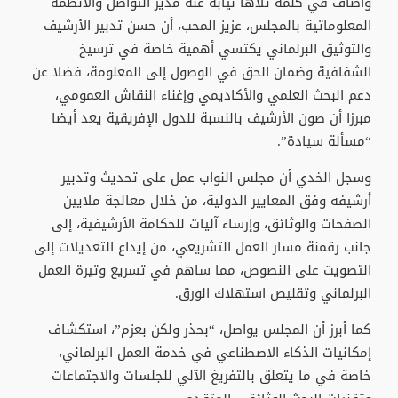
وأضاف في كلمة تلاها نيابة عنه مدير التواصل والأنظمة
المعلوماتية بالمجلس، عزيز المحب، أن حسن تدبير الأرشيف
والتوثيق البرلماني يكتسي أهمية خاصة في ترسيخ
الشفافية وضمان الحق في الوصول إلى المعلومة، فضلا عن
دعم البحث العلمي والأكاديمي وإغناء النقاش العمومي،
مبرزا أن صون الأرشيف بالنسبة للدول الإفريقية يعد أيضا
“مسألة سيادة”.
وسجل الخدي أن مجلس النواب عمل على تحديث وتدبير
أرشيفه وفق المعايير الدولية، من خلال معالجة ملايين
الصفحات والوثائق، وإرساء آليات للحكامة الأرشيفية، إلى
جانب رقمنة مسار العمل التشريعي، من إيداع التعديلات إلى
التصويت على النصوص، مما ساهم في تسريع وتيرة العمل
البرلماني وتقليص استهلاك الورق.
كما أبرز أن المجلس يواصل، “بحذر ولكن بعزم”، استكشاف
إمكانيات الذكاء الاصطناعي في خدمة العمل البرلماني،
خاصة في ما يتعلق بالتفريغ الآلي للجلسات والاجتماعات