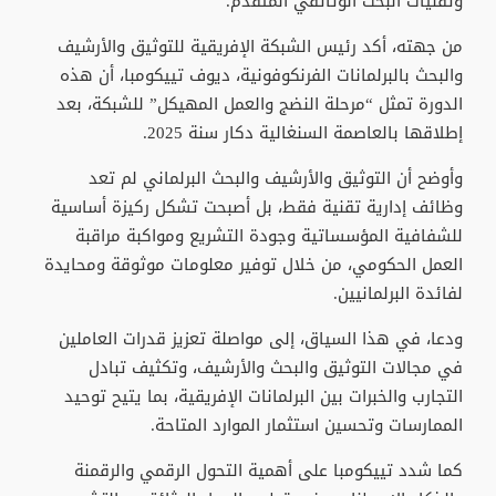
وتقنيات البحث الوثائقي المتقدم.
من جهته، أكد رئيس الشبكة الإفريقية للتوثيق والأرشيف
والبحث بالبرلمانات الفرنكوفونية، ديوف تييكومبا، أن هذه
الدورة تمثل “مرحلة النضج والعمل المهيكل” للشبكة، بعد
إطلاقها بالعاصمة السنغالية دكار سنة 2025.
وأوضح أن التوثيق والأرشيف والبحث البرلماني لم تعد
وظائف إدارية تقنية فقط، بل أصبحت تشكل ركيزة أساسية
للشفافية المؤسساتية وجودة التشريع ومواكبة مراقبة
العمل الحكومي، من خلال توفير معلومات موثوقة ومحايدة
لفائدة البرلمانيين.
ودعا، في هذا السياق، إلى مواصلة تعزيز قدرات العاملين
في مجالات التوثيق والبحث والأرشيف، وتكثيف تبادل
التجارب والخبرات بين البرلمانات الإفريقية، بما يتيح توحيد
الممارسات وتحسين استثمار الموارد المتاحة.
كما شدد تييكومبا على أهمية التحول الرقمي والرقمنة