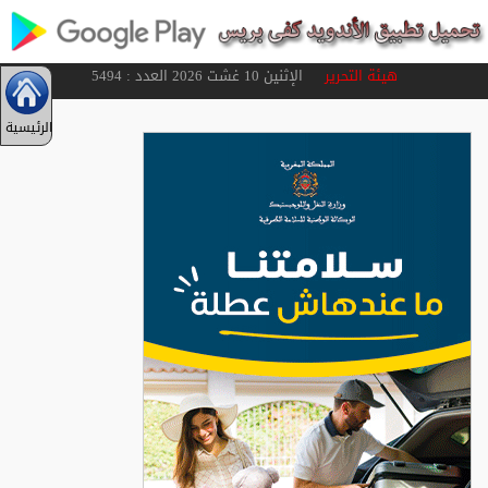
هيئة التحرير
الإثنين 10 غشت 2026 العدد : 5494
الرئيسية