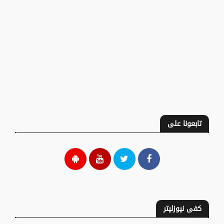
تابعونا على
كفى نيوزليتر