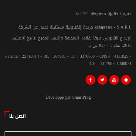
© جميع الحقوق محفوظة 2011
جريدة إلكترونية مستقلة تصدر عن الشركة kafapresse - S.A.R.L
الإيداع القانوني طبقا لقانون الصحافة والنشر المؤرخ بتاريخ 10غشت
2016: عدد 1 - 017 ص ح
Patente : 25718014 - RC : 104901 - I.F : 3370680 - CNSS : 4111829 -
ICE : 001799721000071
Developpé par SmartProg
اتصل بنا