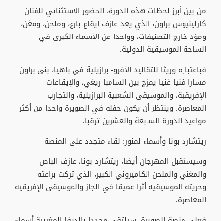
من بين أبرز لحظات هذه الدورة، الحضور الاستثنائي للفنان
كارلينيوس براون، الذي يعد عازف إيقاع بارع، وملحن، ومغن،
ومؤد خارج التصنيفات، وواحدا من الأسماء الكبرى في
الساحة الموسيقية الدولية.
فباعتباره وريثا للتقاليد الأفرو- برازيلية في باهيا، بنى براون
مسارا فنيا غنيا يمزج بين السامبا ريغي، والإيقاعات
الإفريقية، والموسيقى الشعبية البرازيلية، والتجارب
المعاصرة. وينتظر أن يكون حفله في الصويرة واحدا من أكثر
مواعيد الدورة السابعة والعشرين ترقبا.
ريتشارد بونا وأسماء لمنور: لقاء متجدد على المنصة
وسيستقبل المهرجان أيضا، ريتشارد بونا، عازف الباص
والمغني والملحن الكاميروني الكبير، الذي تركت براعته
وحريته الموسيقية أثرا عميقا في الجاز والموسيقى الإفريقية
المعاصرة.
فعلى منصة الصويرة، سيلتقي مجددا بالديفا المغربية أسماء