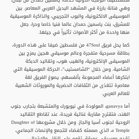
ستستضيف البرمجة الدولية كذلك، ياسمين حمدان من لبنان،
وهي فنانة بارزة في المشهد البديل العربي المعاصر. بين
الموسيقى الالكترونية، والبوب التجريبي، والذاكرة الموسيقية
للمشرق، بنت ياسمين حمدان عالما فنيا خاصا وحرا، جعل
منها واحدة من أكثر الأصوات تأثيراً في جيلها.
كما يحل فريق 47Soul من فلسطين ضيفا على هذه الدورة،
بطاقة مسرحية متفجرة وعالم موسيقي هجين يمزج بين
الموسيقى الإلكترونية، والهيب هوب، وتقاليد الدبكة
الشامية. ومن خلال “الشامستيب”، الحركة الموسيقية التي
ابتكرها أعضاء المجموعة بأنفسهم، يصوغ الفريق لغة
معاصرة تتغذى من الثقافات الحضرية والموروثات الشعبية
للعالم العربي.
أما ganavya، المولودة في نيويورك والمتشبعة بتجارب جنوب
الهند، فتقترح مقاربة غنائية فريدة، عند تقاطع التقاليد
الروحية لجنوب آسيا والجاز. ومن خلال مشروعها Daughter of
a Temple، الذي صممته كفضاء للتجمع والإنصات الجماعي،
تقدم موسيقى عميقة، تقوم على النقل، والارتجال،