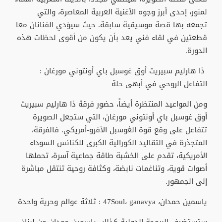
لمنور، إحدى أبرز وجوه الأغنية العربية المعاصرة، والتي
تجمعه بها قصة موسيقية سابقة. حيث سيؤدي الفنانان معا
قطعتين في لقاء فني يعد بأن يكون من أقوى لحظات هذه
الدورة.
ذا هارليم سبيريت أوق غوسبل باي أونتوني مورغان :
التفاعل الروحي في أبهى حلة
ومن المواعيد المنتظرة أيضاً، حضور فرقة ذا هارليم سبيريت
أوق غوسبل باي أونتوني مورغان، التي ستجعل الصويرة
تتفاعل على وقع قوة الغوسبل الأفرو-أمريكي. فالفرقة،
المتجذرة في التقاليد الكورالية الكبرى للكنائس السوداء
الأمريكية، تقدم على الخشبة طاقة جماعية آسرة، تحملها
أصوات قوية، وتناغمات نابضة، وكثافة روحية تنتقل مباشرة
إلى الجمهور.
ياسمين حمدان، 47Soul، ganavya : ثلاثة عوالم وحرية واحدة