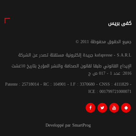
كفى بريس
© جميع الحقوق محفوظة 2011
جريدة إلكترونية مستقلة تصدر عن الشركة kafapresse - S.A.R.L
الإيداع القانوني طبقا لقانون الصحافة والنشر المؤرخ بتاريخ 10غشت
2016: عدد 1 - 017 ص ح
Patente : 25718014 - RC : 104901 - I.F : 3370680 - CNSS : 4111829 -
ICE : 001799721000071
Developpé par SmartProg