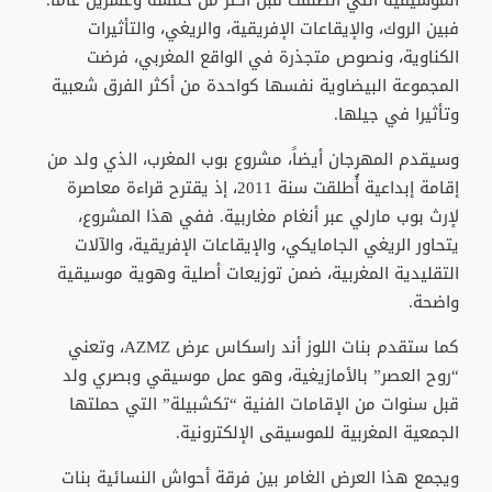
الموسيقية التي انطلقت قبل أكثر من خمسة وعشرين عاما.
فبين الروك، والإيقاعات الإفريقية، والريغي، والتأثيرات
الكناوية، ونصوص متجذرة في الواقع المغربي، فرضت
المجموعة البيضاوية نفسها كواحدة من أكثر الفرق شعبية
وتأثيرا في جيلها.
وسيقدم المهرجان أيضاً، مشروع بوب المغرب، الذي ولد من
إقامة إبداعية أُطلقت سنة 2011، إذ يقترح قراءة معاصرة
لإرث بوب مارلي عبر أنغام مغاربية. ففي هذا المشروع،
يتحاور الريغي الجامايكي، والإيقاعات الإفريقية، والآلات
التقليدية المغربية، ضمن توزيعات أصلية وهوية موسيقية
واضحة.
كما ستقدم بنات اللوز أند راسكاس عرض AZMZ، وتعني
“روح العصر” بالأمازيغية، وهو عمل موسيقي وبصري ولد
قبل سنوات من الإقامات الفنية “تكشبيلة” التي حملتها
الجمعية المغربية للموسيقى الإلكترونية.
ويجمع هذا العرض الغامر بين فرقة أحواش النسائية بنات