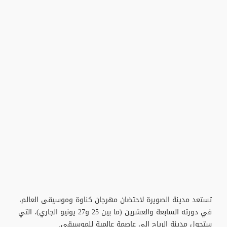
تستعد مدينة الصويرة لاحتضان مهرجان كناوة وموسيقى العالم،
في دورته السابعة والعشرين (ما بين 25 و27 يونيو الجاري)، التي
ستحول مدينة الرياح إلى عاصمة عالمية للموسيقى.