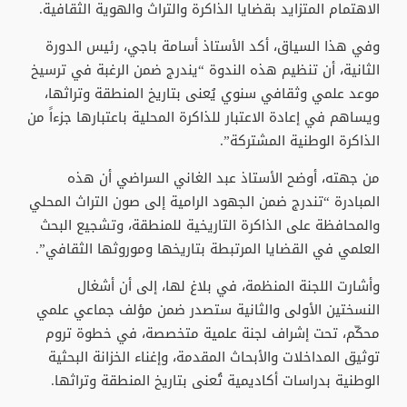
الاهتمام المتزايد بقضايا الذاكرة والتراث والهوية الثقافية.
وفي هذا السياق، أكد الأستاذ أسامة باجي، رئيس الدورة
الثانية، أن تنظيم هذه الندوة “يندرج ضمن الرغبة في ترسيخ
موعد علمي وثقافي سنوي يُعنى بتاريخ المنطقة وتراثها،
ويساهم في إعادة الاعتبار للذاكرة المحلية باعتبارها جزءاً من
الذاكرة الوطنية المشتركة”.
من جهته، أوضح الأستاذ عبد الغاني السراضي أن هذه
المبادرة “تندرج ضمن الجهود الرامية إلى صون التراث المحلي
والمحافظة على الذاكرة التاريخية للمنطقة، وتشجيع البحث
العلمي في القضايا المرتبطة بتاريخها وموروثها الثقافي”.
وأشارت اللجنة المنظمة، في بلاغ لها، إلى أن أشغال
النسختين الأولى والثانية ستصدر ضمن مؤلف جماعي علمي
محكّم، تحت إشراف لجنة علمية متخصصة، في خطوة تروم
توثيق المداخلات والأبحاث المقدمة، وإغناء الخزانة البحثية
الوطنية بدراسات أكاديمية تُعنى بتاريخ المنطقة وتراثها.