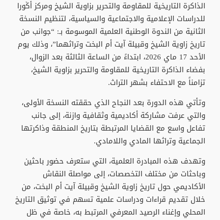
الذاكرة التاريخية للمقاومة والتحرير بزاوية الشيخ ومركز أݣورا
للدراسات الإعلامية والاجتماعية والسياسية، لتنظيم النسخة
الثانية من الندوة الوطنية العلمية الموسومة بـ: “جوانب من
تاريخ زاوية الشيخ وقبيلة آيت أم البخت وتراثهما”، وذلك يوم
الأحد 17 ماي 2026، ابتداءً من الساعة الثالثة بعد الزوال،
بفضاء الذاكرة التاريخية للمقاومة والتحرير بزاوية الشيخ،
تزامناً مع الاحتفاء بشهر التراث.
وتأتي هذه الدورة بعد النجاح الذي حققته النسخة الأولى،
والتي عرفت مشاركة أكاديمية وثقافية وازنة، إلى جانب
تفاعل واسع مع القضايا المرتبطة بتاريخ المنطقة وذاكرتها
الجماعية وتراثها المادي واللامادي.
وتهدف هذه المبادرة العلمية، التي ستعرف حضور باحثين
وباحثات من مختلف التخصصات، إلى مواصلة النقاش
الأكاديمي حول تاريخ زاوية الشيخ وقبيلة آيت أم البخت، من
خلال تقديم قراءات ودراسات علمية تسهم في توثيق التاريخ
المحلي وإغناء الرصيد المعرفي المرتبط به، خاصة في ظل