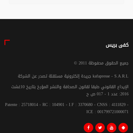
كفى بريس
© جميع الحقوق محفوظة 2011
جريدة إلكترونية مستقلة تصدر عن الشركة kafapresse - S.A.R.L
الإيداع القانوني طبقا لقانون الصحافة والنشر المؤرخ بتاريخ 10غشت
2016: عدد 1 - 017 ص ح
Patente : 25718014 - RC : 104901 - I.F : 3370680 - CNSS : 4111829 -
ICE : 001799721000071