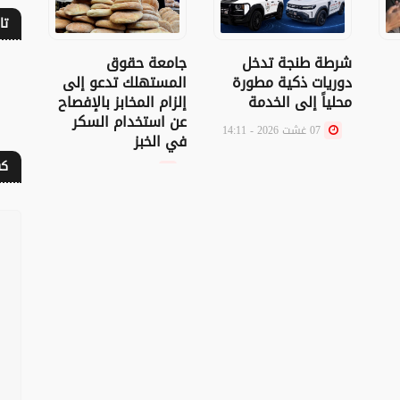
تا
شرطة طنجة تدخل
جامعة حقوق
معد
دوريات ذكية مطورة
المستهلك تدعو إلى
محلياً إلى الخدمة
إلزام المخابز بالإفصاح
في 
عن استخدام السكر
المؤ
07 غشت 2026 - 14:11
في الخبز
البط
النا
كف
07 غشت 2026 - 13:52
العا