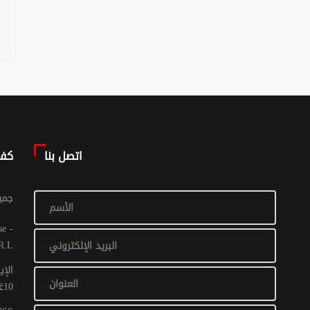
اتصل بنا
كف
© جم
R.L
الإي
10غشت 2016: عدد 1 - 017 ص ح