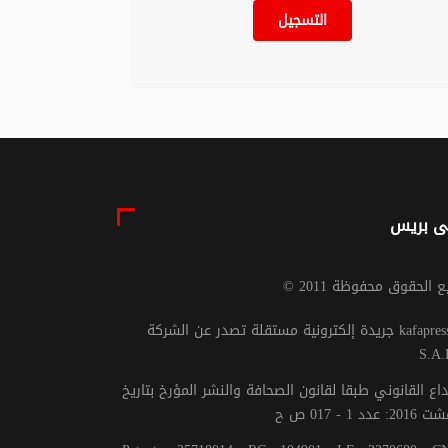
التسجيل
ى بريس
يع الحقوق محفوظة 2011
جريدة إلكترونية مستقلة تصدر عن الشركة kafapresse -
S.A.
داع القانوني طبقا لقانون الصحافة والنشر المؤرخ بتاريخ