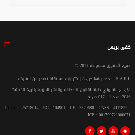
كفى بريس
© جميع الحقوق محفوظة 2011
جريدة إلكترونية مستقلة تصدر عن الشركة kafapresse - S.A.R.L
الإيداع القانوني طبقا لقانون الصحافة والنشر المؤرخ بتاريخ 10غشت
2016: عدد 1 - 017 ص ح
Patente : 25718014 - RC : 104901 - I.F : 3370680 - CNSS : 4111829 -
ICE : 001799721000071