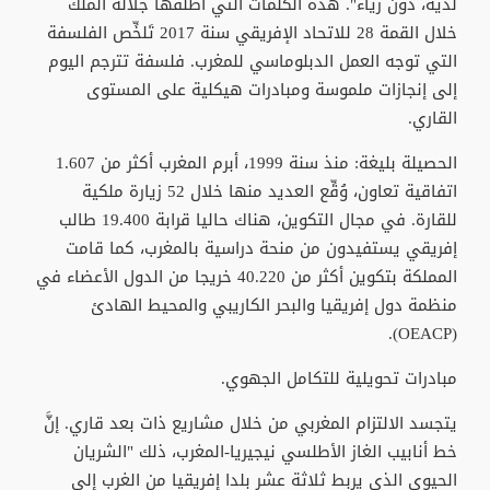
لديه، دون رياء". هذه الكلمات التي أطلقها جلالة الملك
خلال القمة 28 للاتحاد الإفريقي سنة 2017 تَلخِّص الفلسفة
التي توجه العمل الدبلوماسي للمغرب. فلسفة تترجم اليوم
إلى إنجازات ملموسة ومبادرات هيكلية على المستوى
القاري.
الحصيلة بليغة: منذ سنة 1999، أبرم المغرب أكثر من 1.607
اتفاقية تعاون، وُقِّع العديد منها خلال 52 زيارة ملكية
للقارة. في مجال التكوين، هناك حاليا قرابة 19.400 طالب
إفريقي يستفيدون من منحة دراسية بالمغرب، كما قامت
المملكة بتكوين أكثر من 40.220 خريجا من الدول الأعضاء في
منظمة دول إفريقيا والبحر الكاريبي والمحيط الهادئ
(OEACP).
مبادرات تحويلية للتكامل الجهوي.
يتجسد الالتزام المغربي من خلال مشاريع ذات بعد قاري. إنَّ
خط أنابيب الغاز الأطلسي نيجيريا-المغرب، ذلك "الشريان
الحيوي الذي يربط ثلاثة عشر بلدا إفريقيا من الغرب إلى