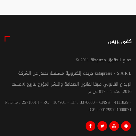
كفى بريس
© جميع الحقوق محفوظة 2011
جريدة إلكترونية مستقلة تصدر عن الشركة kafapresse - S.A.R.L
الإيداع القانوني طبقا لقانون الصحافة والنشر المؤرخ بتاريخ 10غشت
2016: عدد 1 - 017 ص ح
Patente : 25718014 - RC : 104901 - I.F : 3370680 - CNSS : 4111829 -
ICE : 001799721000071