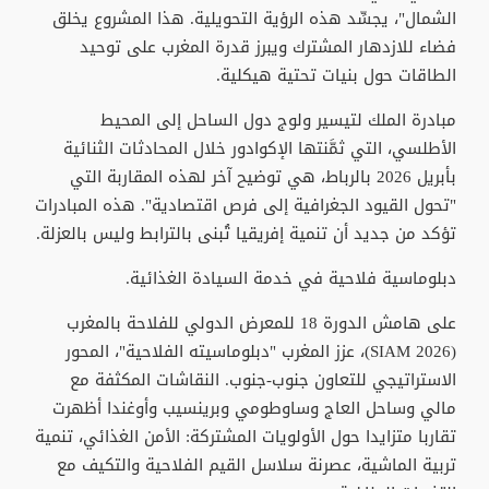
الشمال"، يجسِّد هذه الرؤية التحويلية. هذا المشروع يخلق
فضاء للازدهار المشترك ويبرز قدرة المغرب على توحيد
الطاقات حول بنيات تحتية هيكلية.
مبادرة الملك لتيسير ولوج دول الساحل إلى المحيط
الأطلسي، التي ثمَّنتها الإكوادور خلال المحادثات الثنائية
بأبريل 2026 بالرباط، هي توضيح آخر لهذه المقاربة التي
"تحول القيود الجغرافية إلى فرص اقتصادية". هذه المبادرات
تؤكد من جديد أن تنمية إفريقيا تُبنى بالترابط وليس بالعزلة.
دبلوماسية فلاحية في خدمة السيادة الغذائية.
على هامش الدورة 18 للمعرض الدولي للفلاحة بالمغرب
(SIAM 2026)، عزز المغرب "دبلوماسيته الفلاحية"، المحور
الاستراتيجي للتعاون جنوب-جنوب. النقاشات المكثفة مع
مالي وساحل العاج وساوطومي وبرينسيب وأوغندا أظهرت
تقاربا متزايدا حول الأولويات المشتركة: الأمن الغذائي، تنمية
تربية الماشية، عصرنة سلاسل القيم الفلاحية والتكيف مع