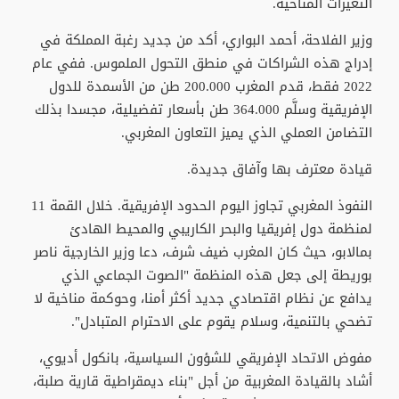
التغيرات المناخية.
وزير الفلاحة، أحمد البواري، أكد من جديد رغبة المملكة في
إدراج هذه الشراكات في منطق التحول الملموس. ففي عام
2022 فقط، قدم المغرب 200.000 طن من الأسمدة للدول
الإفريقية وسلَّم 364.000 طن بأسعار تفضيلية، مجسدا بذلك
التضامن العملي الذي يميز التعاون المغربي.
قيادة معترف بها وآفاق جديدة.
النفوذ المغربي تجاوز اليوم الحدود الإفريقية. خلال القمة 11
لمنظمة دول إفريقيا والبحر الكاريبي والمحيط الهادئ
بمالابو، حيث كان المغرب ضيف شرف، دعا وزير الخارجية ناصر
بوريطة إلى جعل هذه المنظمة "الصوت الجماعي الذي
يدافع عن نظام اقتصادي جديد أكثر أمنا، وحوكمة مناخية لا
تضحي بالتنمية، وسلام يقوم على الاحترام المتبادل".
مفوض الاتحاد الإفريقي للشؤون السياسية، بانكول أديوي،
أشاد بالقيادة المغربية من أجل "بناء ديمقراطية قارية صلبة،