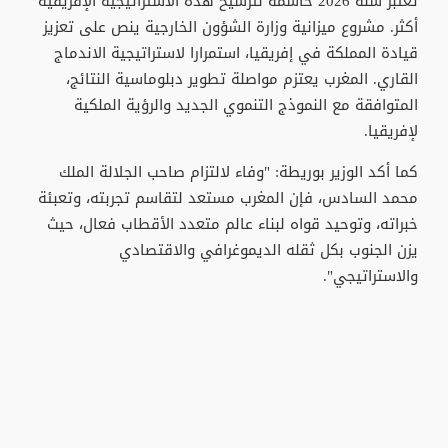
تعتبر سنة 2026 حاسمة لترسيخ هذه الاستراتيجية الإفريقية
أكثر. مشروع ميزانية وزارة الشؤون الخارجية ينص على تعزيز
قيادة المملكة في إفريقيا، استمرارا لاستراتيجية الاندماج
القاري. المغرب يعتزم مواصلة تطوير دبلوماسية النتائج،
المتوافقة مع النموذج التنموي الجديد والرؤية الملكية
لإفريقيا.
كما أكد الوزير بوريطة: "وفاء لالتزام صاحب الجلالة الملك
محمد السادس، فإن المغرب مستعد لتقاسم تجربته، وتعبئة
خبراته، وتوحيد قواه لبناء عالم متعدد الأقطاب فعال، حيث
يزن الجنوب بكل ثقله الديموغرافي والاقتصادي
والاستراتيجي".