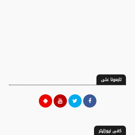
تابعونا على
كفى نيوزليتر