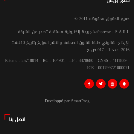
كفى بريس
© جميع الحقوق محفوظة 2011
جريدة إلكترونية مستقلة تصدر عن الشركة kafapresse - S.A.R.L
الإيداع القانوني طبقا لقانون الصحافة والنشر المؤرخ بتاريخ 10غشت
2016: عدد 1 - 017 ص ح
Patente : 25718014 - RC : 104901 - I.F : 3370680 - CNSS : 4111829 -
ICE : 001799721000071
Developpé par SmartProg
اتصل بنا