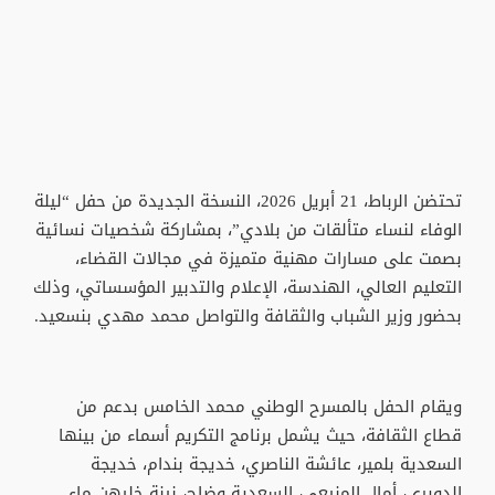
تحتضن الرباط، 21 أبريل 2026، النسخة الجديدة من حفل “ليلة
الوفاء لنساء متألقات من بلادي”، بمشاركة شخصيات نسائية
بصمت على مسارات مهنية متميزة في مجالات القضاء،
التعليم العالي، الهندسة، الإعلام والتدبير المؤسساتي، وذلك
بحضور وزير الشباب والثقافة والتواصل محمد مهدي بنسعيد.
ويقام الحفل بالمسرح الوطني محمد الخامس بدعم من
قطاع الثقافة، حيث يشمل برنامج التكريم أسماء من بينها
السعدية بلمير، عائشة الناصري، خديجة بندام، خديجة
الدويري، أمال المنيعي، السعدية وضاح، نينة خليهن ماء