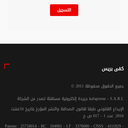
التسجيل
كفى بريس
© جميع الحقوق محفوظة 2011
جريدة إلكترونية مستقلة تصدر عن الشركة kafapresse - S.A.R.L
الإيداع القانوني طبقا لقانون الصحافة والنشر المؤرخ بتاريخ 10غشت
2016: عدد 1 - 017 ص ح
Patente : 25718014 - RC : 104901 - I.F : 3370680 - CNSS : 4111829 -