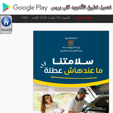
هيئة التحرير
السبت 08 غشت 2026 العدد : 5492
الرئيسية