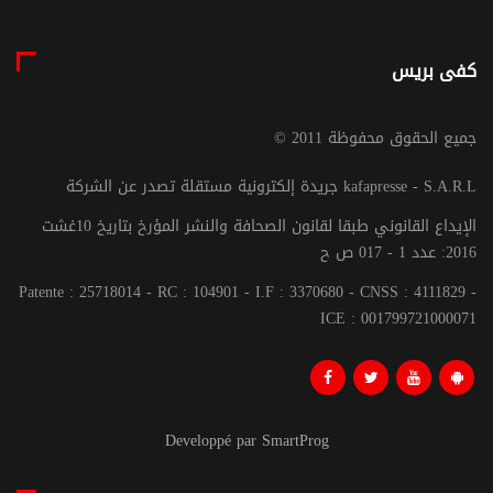
كفى بريس
© جميع الحقوق محفوظة 2011
جريدة إلكترونية مستقلة تصدر عن الشركة kafapresse - S.A.R.L
الإيداع القانوني طبقا لقانون الصحافة والنشر المؤرخ بتاريخ 10غشت
2016: عدد 1 - 017 ص ح
Patente : 25718014 - RC : 104901 - I.F : 3370680 - CNSS : 4111829 -
ICE : 001799721000071
Developpé par SmartProg