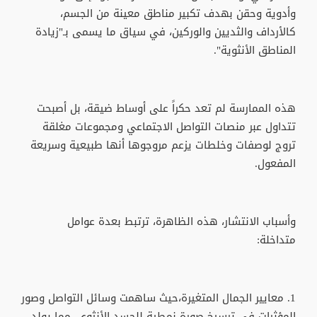
وأدوية وحقن بهدف تكبير مناطق معينة من الجسم،
كالأرداف والثديين والوركين، في سياق ما يسمى بـ"زيادة
المناطق الأنثوية".
هذه الممارسة لم تعد حكراً على أوساط ضيقة، بل أصبحت
تتداول عبر منصات التواصل الاجتماعي ومجموعات مغلقة
تروج لوصفات وخلطات يزعم مروجوها أنها طبيعية وسريعة
المفعول.
وأسباب الانتشار، هذه الظاهرة، ترتبط بعدة عوامل
متداخلة:
1. معايير الجمال المتغيرة،حيث ساهمت وسائل التواصل وصور
المؤثرات في ترسيخ صورة نمطية للجسد الأنثوي، مما يولد