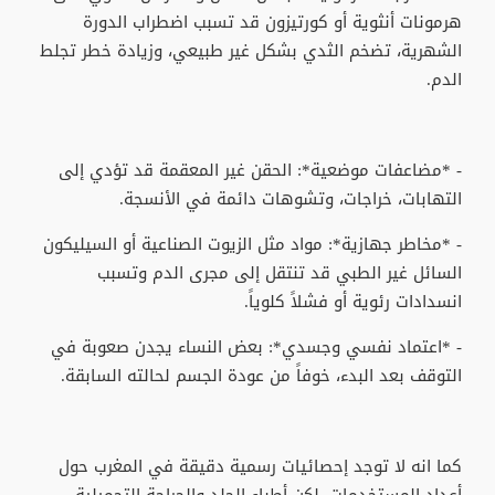
هرمونات أنثوية أو كورتيزون قد تسبب اضطراب الدورة
الشهرية، تضخم الثدي بشكل غير طبيعي، وزيادة خطر تجلط
الدم.
- *مضاعفات موضعية*: الحقن غير المعقمة قد تؤدي إلى
التهابات، خراجات، وتشوهات دائمة في الأنسجة.
- *مخاطر جهازية*: مواد مثل الزيوت الصناعية أو السيليكون
السائل غير الطبي قد تنتقل إلى مجرى الدم وتسبب
انسدادات رئوية أو فشلاً كلوياً.
- *اعتماد نفسي وجسدي*: بعض النساء يجدن صعوبة في
التوقف بعد البدء، خوفاً من عودة الجسم لحالته السابقة.
كما انه لا توجد إحصائيات رسمية دقيقة في المغرب حول
أعداد المستخدمات، لكن أطباء الجلد والجراحة التجميلية