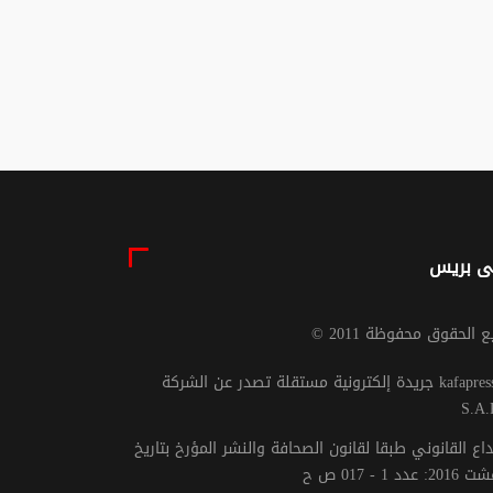
3 متهمين في قضية
الدولي المغربي عمران
ة
لوزا
04 غشت 2026 - 15:30
04 غشت 2026 - 15:17
ى بريس
يع الحقوق محفوظة 2011
جريدة إلكترونية مستقلة تصدر عن الشركة kafapresse -
S.A.
داع القانوني طبقا لقانون الصحافة والنشر المؤرخ بتاريخ