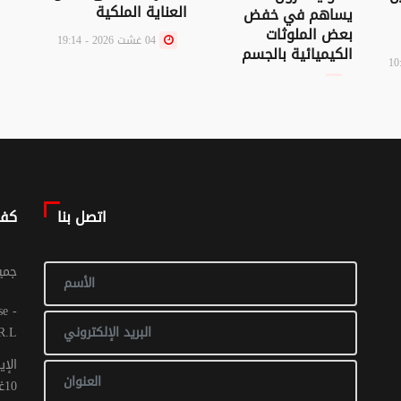
العناية الملكية
يساهم في خفض
و
بعض الملوثات
رشو
04 غشت 2026 - 19:14
الكيميائية بالجسم
05 غشت 2026 - 09:16
اتصل بنا
كف
© جم
R.L
الإي
10غشت 2016: عدد 1 - 017 ص ح