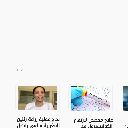
نجاح عملية زراعة رئتين
علاج مخصص لارتفاع
بني 
للمغربية سلمى بفضل
ن
الكوليسترول قد
النا