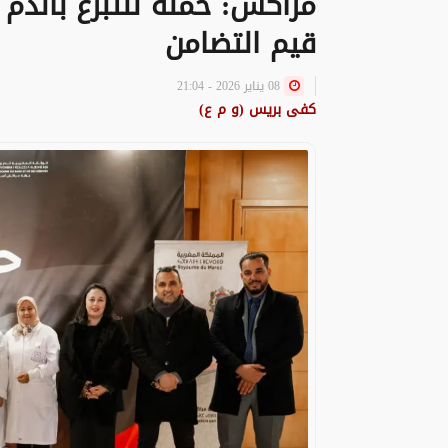
مراكش: حملة للتبرع بالدم 
قيم التضامن
08 يناير 2026 - 21:04
كفى بريس (و م ع)