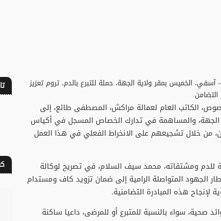
آسفي، الخميس بمقر ولاية الجهة، حملة للتبرع بالدم، تروم تعزيز
تا
التضامن.
صوص، الكاتب العام لعمالة مراكش، المصطفى طائع، إلى
ى الجهة، والمساهمة في تدارك الخصاص المسجل في أكياس
ين، من خلال تشجيعهم على الانخراط الفعلي في هذا العمل
كف
بية للدم ومشتقاته، محمد سيف السلام، في تصريح لوكالة
إطار الجهود المتواصلة الرامية إلى ضمان تزويد كاف ومستدام
ة لإنجاح هذه المبادرة التضامنية.
ائد صحية، سواء بالنسبة للمتبرع أو للمرضى، داعيا ساكنة