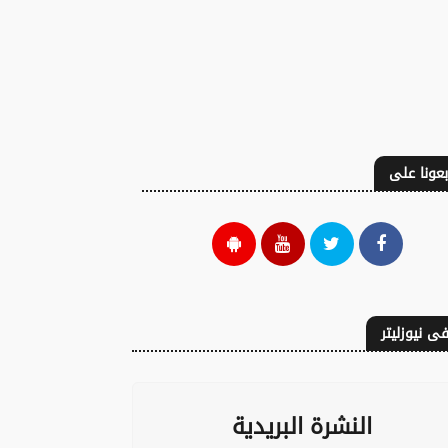
بعونا على
ى نيوزليتر
النشرة البريدية