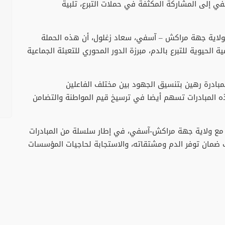
ي إلى المشاركة المكثفة في حملات التبرع، تلبية
لاية جهة مراكش – آسفي، سعاد زغلول، أن هذه الحملة
لحيوية للتبرع بالدم، مبرزة الدور المحوري للتعبئة الجماعية
مبادرة رهين بتنسيق الجهود بين مختلف الفاعلين
ه المبادرات تسهم أيضا في ترسيخ قيم المواطنة والتضامن
ة مع ولاية جهة مراكش-آسفي، في إطار سلسلة من المبادرات
 ضمان توفر الدم ومشتقاته، والاستجابة لحاجيات المؤسسات