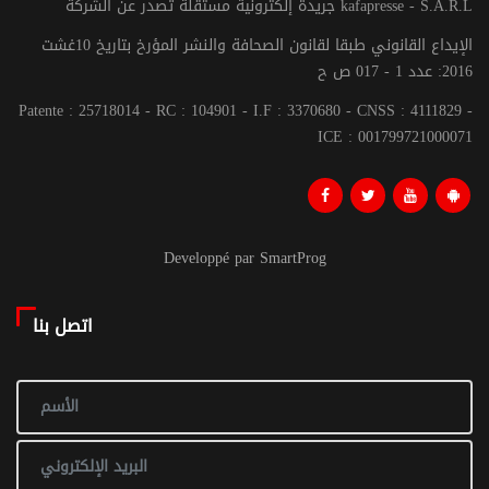
جريدة إلكترونية مستقلة تصدر عن الشركة kafapresse - S.A.R.L
الإيداع القانوني طبقا لقانون الصحافة والنشر المؤرخ بتاريخ 10غشت
2016: عدد 1 - 017 ص ح
Patente : 25718014 - RC : 104901 - I.F : 3370680 - CNSS : 4111829 -
ICE : 001799721000071
Developpé par SmartProg
اتصل بنا