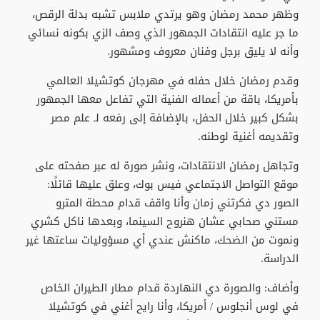
وظهر محمد رمضان وهو يرتدي ملابس تشبه بدلة الرقص،
ما جر عليه انتقادات الجمهور الذي وصف الزي بكونه نسائي
وأنه لا يليق برجل وفنان معروف ومشهور.
وقدم رمضان خلال حفله في مهرجان كوتشيلا العالمي
بأمريكا، باقة من أعماله الفنية التي تفاعل معها الجمهور
بشكل كبير خلال الحفل، بالإضافة إلى رفعه لـ علم مصر
وتقديمه أغنية لوطنه.
وتجاهل رمضان الانتقادات، ونشر صورة له عبر صفحته على
موقع التواصل الاجتماعي فيس بوك، وعلق عليها قائلًا:
الصور دي فكرتني زمان وأنا واقف قدام محطة المترو
مستني صحابي عشان هنروح السينما، وبعدها ناكل كشري
ونموت من الضحك، ماكنش عندي أي مسؤوليات ساعتها غير
الدراسة.
وأضاف: والصورة دي النهاردة قدام مطار الطيران الخاص
في لوس أنجلوس / أمريكا، وأنا رايح أغني في كوتشيلا