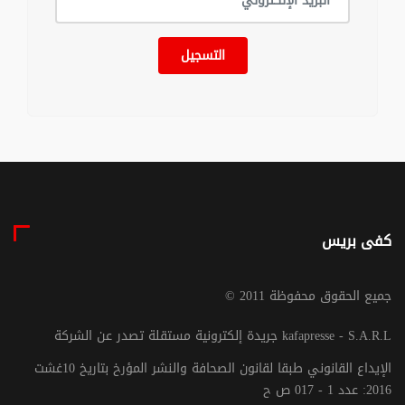
التسجيل
كفى بريس
© جميع الحقوق محفوظة 2011
جريدة إلكترونية مستقلة تصدر عن الشركة kafapresse - S.A.R.L
الإيداع القانوني طبقا لقانون الصحافة والنشر المؤرخ بتاريخ 10غشت
2016: عدد 1 - 017 ص ح