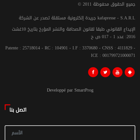
© جميع الحقوق محفوظة 2011
جريدة إلكترونية مستقلة تصدر عن الشركة kafapresse - S.A.R.L
الإيداع القانوني طبقا لقانون الصحافة والنشر المؤرخ بتاريخ 10غشت
2016: عدد 1 - 017 ص ح
Patente : 25718014 - RC : 104901 - I.F : 3370680 - CNSS : 4111829 -
ICE : 001799721000071
Developpé par SmartProg
اتصل بنا