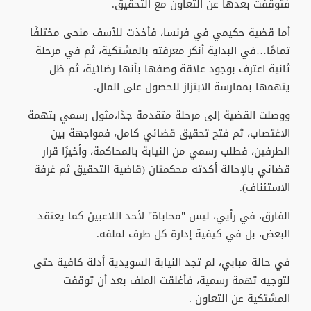
فتوقفت بعدها عن التعاون مع التحقيق.
أما قضية حكيمي في فرنسا، فأخذت للأسف منحى مختلفًا
تمامًا…في البداية أنكر معرفته بالمشتكية، ثم في مرحلة
ثانية اعترف بوجود علاقة وصفها بأنها رضائية، ثم ظل
يتهمها بممارسة الابتزاز للحصول على المال.
ووصلت القضية إلى مرحلة متقدمة جدًا،مثول رسمي بتهمة
الاغتصاب، ثم فتح تحقيق قضائي كامل، فمواجهة بين
الطرفين، فطلب رسمي من النيابة بالمحاكمة، وأخيرًا قرار
قضائي بالإحالة أكدته محكمتان (قاضية التحقيق ثم غرفة
الاستئناف).
الفارق، في رأيي، ليس "محاباة" لأحد اللاعبين كما يعتقد
البعض، بل في كيفية إدارة كل طرف لملفه.
في حالة مبابي، لم تجد النيابة السويدية أدلة كافية حتى
لتوجيه تهمة رسمية، فأغلقت الملف بعد أن توقفت
المشتكية عن التعاون .