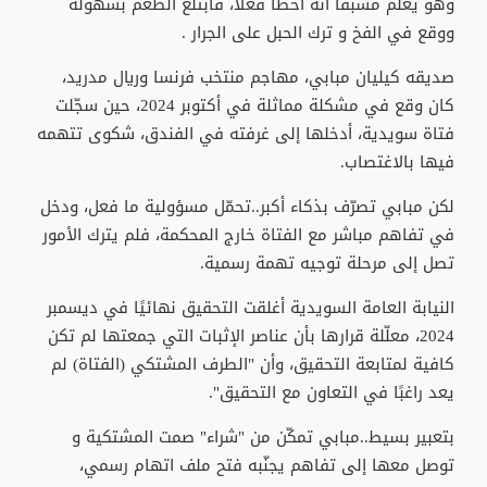
وهو يعلم مسبقًا أنه أخطأ فعلًا، فابتلع الطعم بسهولة
ووقع في الفخ و ترك الحبل على الجرار .
صديقه كيليان مبابي، مهاجم منتخب فرنسا وريال مدريد،
كان وقع في مشكلة مماثلة في أكتوبر 2024، حين سجّلت
فتاة سويدية، أدخلها إلى غرفته في الفندق، شكوى تتهمه
فيها بالاغتصاب.
لكن مبابي تصرّف بذكاء أكبر..تحمّل مسؤولية ما فعل، ودخل
في تفاهم مباشر مع الفتاة خارج المحكمة، فلم يترك الأمور
تصل إلى مرحلة توجيه تهمة رسمية.
النيابة العامة السويدية أغلقت التحقيق نهائيًا في ديسمبر
2024، معلّلة قرارها بأن عناصر الإثبات التي جمعتها لم تكن
كافية لمتابعة التحقيق، وأن "الطرف المشتكي (الفتاة) لم
يعد راغبًا في التعاون مع التحقيق".
بتعبير بسيط..مبابي تمكّن من "شراء" صمت المشتكية و
توصل معها إلى تفاهم يجنّبه فتح ملف اتهام رسمي،