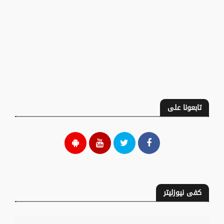
تابعونا على
كفى نيوزليتر