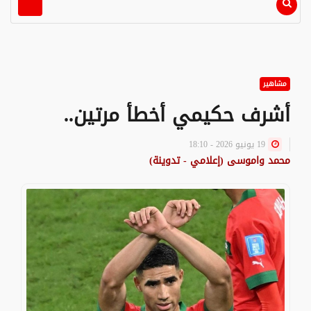
مشاهير
أشرف حكيمي أخطأ مرتين..
19 يونيو 2026 - 18:10
محمد واموسى (إعلامي - تدوينة)