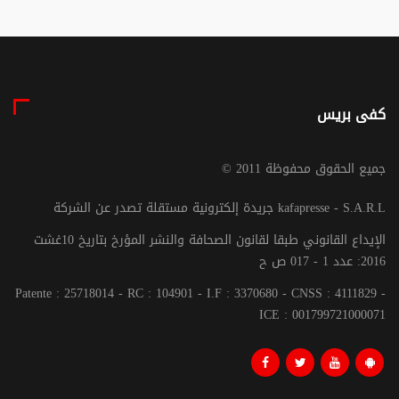
كفى بريس
© جميع الحقوق محفوظة 2011
جريدة إلكترونية مستقلة تصدر عن الشركة kafapresse - S.A.R.L
الإيداع القانوني طبقا لقانون الصحافة والنشر المؤرخ بتاريخ 10غشت
2016: عدد 1 - 017 ص ح
Patente : 25718014 - RC : 104901 - I.F : 3370680 - CNSS : 4111829 -
ICE : 001799721000071