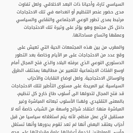
السياسي تارة، وأحيانا ذات البعد الاخلاقي. ولعل تفاوت
مدى حضور عنصر التنظيم أو انعدامه في تلك الاحتجاجات
مرتبط بمدى تطور الوعي الاجتماعي والنقابي والسياسي
داخل كل مجتمع وهو يؤثر على وتيرة تلك الاحتجاجات
وعمقها واتساع مساحاتها.
والمغرب من بين هذه المجتمعات الحية التي تعيش على
وقع عدد من الاحتجاجات على مر الأيام وخاصة بعد التطور
الدستوري النوعي الذي عرفته البلاد والذي فتح المجال أمام
اوسع الفئات الاجتماعية للتعبير عن مطالبها بمختلف الطرق
والوسائل الاحتجاجية. ولعل اوضاع النقابات والأحزاب
السياسية غير المريحة على مستوى التأطير لتلك الاحتجاجات
قد فتح المجال لتحولها الى اُسلوب طاغ خارج كل تنظيم،
بالمعنى التقليدي. ولهذا الأسلوب تبعاته المباشرة وغير
المباشرة منها: اعتقاد شرائح واسعة من الشباب خاصة أنه لا
مستقبل لأي عمل منظم، لأنه يتم استغلاله سياسيا من قبل
أحزاب يعتقد البعض أنها لم تعد تقوم بدورها وأنها تستغل
مآسي المواطنين لخدمة أعضائها عامة وقياداتها على وجه