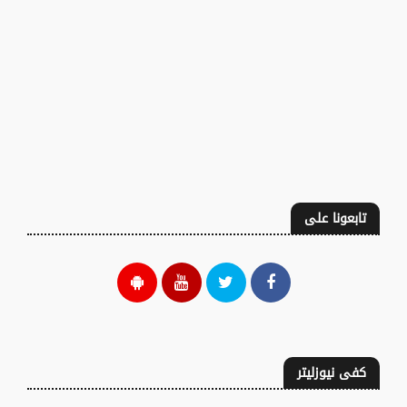
تابعونا على
كفى نيوزليتر