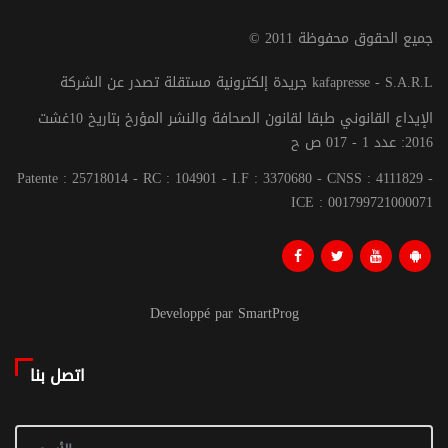
© جميع الحقوق محفوظة 2011
جريدة إلكترونية مستقلة تصدر عن الشركة kafapresse - S.A.R.L
الإيداع القانوني طبقا لقانون الصحافة والنشر المؤرخ بتاريخ 10غشت
2016: عدد 1 - 017 ص ح
Patente : 25718014 - RC : 104901 - I.F : 3370680 - CNSS : 4111829 -
ICE : 001799721000071
Developpé par SmartProg
اتصل بنا