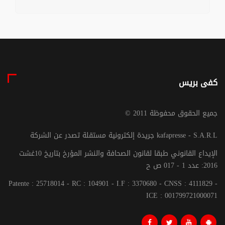
كفى بريس
© جميع الحقوق محفوظة 2011
جريدة إلكترونية مستقلة تصدر عن الشركة kafapresse - S.A.R.L
الإيداع القانوني طبقا لقانون الصحافة والنشر المؤرخ بتاريخ 10غشت
2016: عدد 1 - 017 ص ح
Patente : 25718014 - RC : 104901 - I.F : 3370680 - CNSS : 4111829 -
ICE : 001799721000071