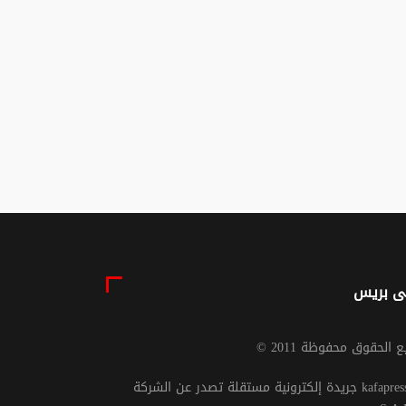
لغاء السلطة
الدولة بين الشرعية
ديرية للقاضي
الدستورية والسيادة
ائي يحقق العدالة
الإستراتيجية
هدمها ؟!
03 غشت 2026 - 15:30
04 غشت 2026 - 10:45
ى بريس
يع الحقوق محفوظة 2011
جريدة إلكترونية مستقلة تصدر عن الشركة kafapresse -