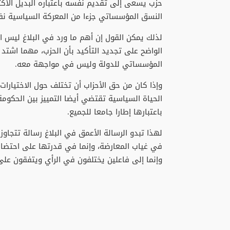
حزب يسعى إلى تقديم نفسه باعتباره البديل الأكث
النسق المؤسساتي جزءا من المعركة السياسية ن
لذلك يمكن القول إن أهم ما ورد في البلاغ ليس ا
الواضح على تجديد التأكيد بأن الحزب، مهما اشتد 
المؤسساتي للدولة وليس في مواجهة معه.
وإذا كان من حق الأحزاب أن تختلف حول الاختيارات
الحياة السياسية تقتضي أيضا التمييز بين الحكومة 
باعتبارها إطارا جامعا للجميع.
لهذا تبدو الرسالة الأعمق في البلاغ رسالة تتجاو
في غياب المعارضة، وإنما في قدرتها على احتضان 
وإنما إلى فاعلين يختلفون في الرأي ويتفقون على ا