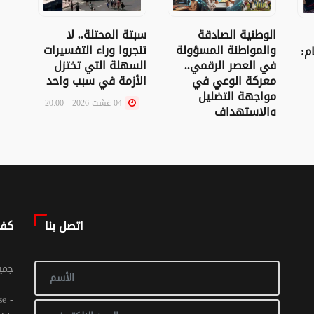
سبتة المحتلة.. لا
الوطنية الصادقة
هل إ
تنجروا وراء التفسيرات
والمواطنة المسؤولة
التق
م:
السهلة التي تختزل
في العصر الرقمي..
الجن
الأزمة في سبب واحد
معركة الوعي في
أم ي
مواجهة التضليل
04 غشت 2026 - 20:00
والاستهداف
الإلكتروني
05 غشت 2026 - 22:20
اتصل بنا
كف
© جم