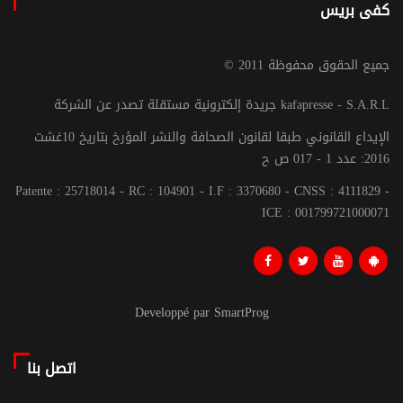
كفى بريس
© جميع الحقوق محفوظة 2011
جريدة إلكترونية مستقلة تصدر عن الشركة kafapresse - S.A.R.L
الإيداع القانوني طبقا لقانون الصحافة والنشر المؤرخ بتاريخ 10غشت
2016: عدد 1 - 017 ص ح
Patente : 25718014 - RC : 104901 - I.F : 3370680 - CNSS : 4111829 -
ICE : 001799721000071
Developpé par SmartProg
اتصل بنا