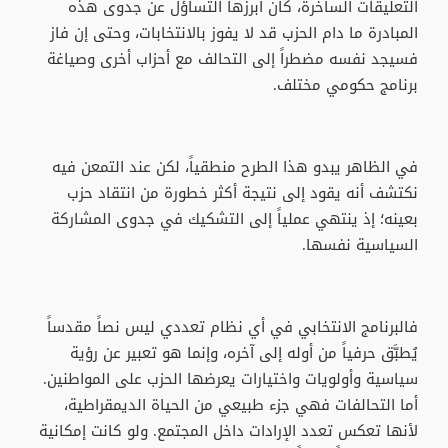
التعليقات الساخرة، كان أبرزها التساؤل عن جدوى هذه
المبادرة ما دام الحزب قد لا يفوز بالانتخابات، وحتى إن فاز
فسيجد نفسه مضطراً إلى التحالف مع أحزاب أخرى وصياغة
برنامج حكومي مختلف.
في الظاهر يبدو هذا الطرح منطقياً، لكن عند التمعن فيه
نكتشف أنه يقود إلى نتيجة أكثر خطورة من انتقاد حزب
بعينه؛ إذ ينتهي عملياً إلى التشكيك في جدوى المشاركة
السياسية نفسها.
فالبرنامج الانتخابي في أي نظام تعددي ليس نصاً مقدساً
يُطبَّق حرفياً من أوله إلى آخره، وإنما هو تعبير عن رؤية
سياسية وأولويات واختيارات يعرضها الحزب على المواطنين.
أما التحالفات فهي جزء طبيعي من الحياة الديمقراطية،
لأنها تعكس تعدد الإرادات داخل المجتمع. ولو كانت إمكانية