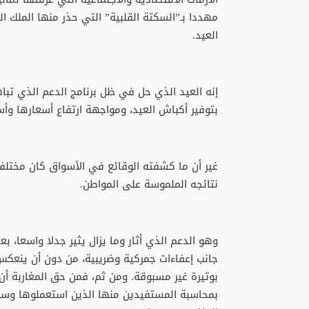
مهددا بـ”السكتة القلبية” التي حذر منها الملك ا
العيد.
إنه العيد الذي حل في ظل برنامج الدعم الذي تباه
بتوفير أكباش العيد، ومواجهة ارتفاع أسعارها وأسع
غير أن ما كشفته الوقائع في الأسواق كان مختلفا
نتائجه الملموسة على المواطن.
وهو الدعم الذي أثار وما يزال يثير جدلا واسعا، 
جانب إعفاءات جمركية وضريبية، من دون أن ينعكس
بوتيرة غير مسبوقة. ومن ثم، فمن حق المغاربة أن 
بمحاسبة المستفيدين منها الذين استعملوها وسيلة