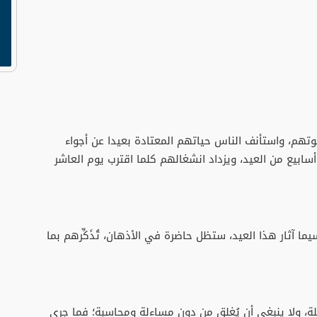
تهم، واستأنف الناس حياتهم المعتادة بعيدا عن أجواء
 أسابيع من العيد، ويزداد انشغالهم كلما اقترب يوم العاشر
يما آثار هذا العيد، ستظل حاضرة في الأذهان، تُذَكِّرهم بما
ة، ولا ينبغي أن يُغلق من دون مساءلة ومحاسبة؛ فما جرى