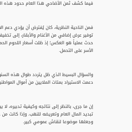
فيما كشف ثمن الأضاحي هذا العام حدود هذه الم
فمن الناحية النظرية، كان يُفترض أن يؤدي دعم الا
توفير عرض إضافي من الأغنام والأبقار، إلى تخفيف 
حدث عملياً هو العكس؛ إذ ظلت أسعار اللحوم الح
الأسر على التحمل.
والسؤال البسيط الذي ظل يتردد طوال هذه السنوا
دعمت الاستيراد بمئات الملايين من أموال المواط
إن ما جرى، بالنظر إلى نتائجه وكيفية تدبيره، ل
تبديد المال العام وتعريضه للنهب. وإذا كانت من 
وجعلها موضوعا لنقاش عمومي كبير.