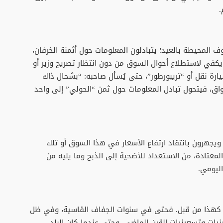
.
ف المحيطة بالعيد؛ يتبادلون المعلومات حول أثمنة الخرفان،
 يكفي لاستطلاع أحوال السوق من دون انتظار تصريح وزير أو
رة نقل أو “تريبورطور”، حتى يُسأل صاحبه: “بشحال ذاك
واق، فيتحول تبادل المعلومات حول ثمن “الحولي” إلى واحد
 ويجهرون بانتقاد ارتفاع الأسعار في هذا السوق أو تلك
لمعتادة، من الاستعداد للأضحية إلى الذبح وما يليه من
اليومي.
ا كهذا من قبل. فحتى في سنوات الجفاف القاسية، وفي ظل
ينيات وتسعينيات القرن الماضي، وحتى عندما كان البلد