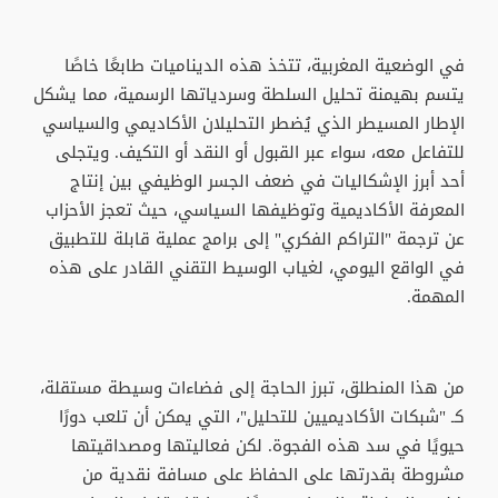
في الوضعية المغربية، تتخذ هذه الديناميات طابعًا خاصًا
يتسم بهيمنة تحليل السلطة وسردياتها الرسمية، مما يشكل
الإطار المسيطر الذي يُضطر التحليلان الأكاديمي والسياسي
للتفاعل معه، سواء عبر القبول أو النقد أو التكيف. ويتجلى
أحد أبرز الإشكاليات في ضعف الجسر الوظيفي بين إنتاج
المعرفة الأكاديمية وتوظيفها السياسي، حيث تعجز الأحزاب
عن ترجمة "التراكم الفكري" إلى برامج عملية قابلة للتطبيق
في الواقع اليومي، لغياب الوسيط التقني القادر على هذه
المهمة.
من هذا المنطلق، تبرز الحاجة إلى فضاءات وسيطة مستقلة،
كـ "شبكات الأكاديميين للتحليل"، التي يمكن أن تلعب دورًا
حيويًا في سد هذه الفجوة. لكن فعاليتها ومصداقيتها
مشروطة بقدرتها على الحفاظ على مسافة نقدية من