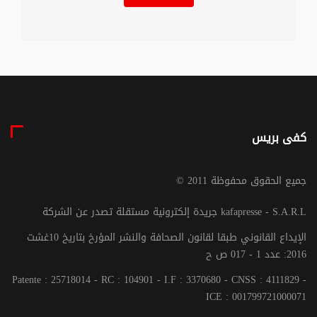
كفى بريس
© جميع الحقوق محفوظة 2011
جريدة إلكترونية مستقلة تصدر عن الشركة kafapresse - S.A.R.L
الإيداع القانوني طبقا لقانون الصحافة والنشر المؤرخ بتاريخ 10غشت
2016: عدد 1 - 017 ص ح
Patente : 25718014 - RC : 104901 - I.F : 3370680 - CNSS : 4111829 -
ICE : 001799721000071