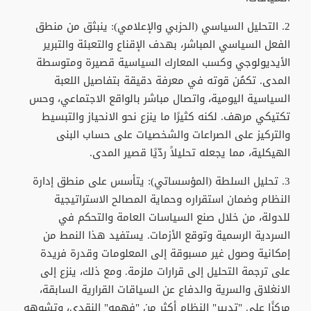
2. التحليل السياسي (الحزبي والإعلامي): ينبثق من منطق
الفعل السياسي المباشر، بهدف الإقناع والتعبئة والتبرير
الأيديولوجي وكسب المعارك السياسية قصيرة ومتوسطة
المدى. تكمُن قوته في معرفة دقيقة بتفاصيل اللعبة
السياسية اليومية، واتصال مباشر بالواقع الاجتماعي، وحس
تكتيكي مرهف. لكنه كثيرًا ما ينزع نحو الانحياز والتبسيط
والتركيز على الصراعات والشخصيات على حساب البنى
الهيكلية، مما يجعله تحليلاً ردّيًا قصير المدى.
3. تحليل السلطة (المؤسساتي): يتأسس على منطق إدارة
النظام وضمان استقراره وحماية المصالح الاستراتيجية
للدولة، من خلال صنع السياسات العامة والتحكم في
السردية الرسمية وتوقع الأزمات. يستفيد هذا النمط من
إمكانية وصول غير مسبوقة إلى المعلومات وقدرة فريدة
على ترجمة التحليل إلى قرارات ملزمة. ومع ذلك، ينزع إلى
الانغلاق والسرية والدفاع عن السياقات القرارية السابقة،
مركزًا على "تدبير" النظام أكثر من "فهمه" النقدي، وتشوهه