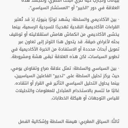
ببيانات وتجارب حية تثري البحث النظري، وتتجسد هذه
العلاقة في دور "الخبير" أو "المستشار السياسي".
· بين الأكاديمي والسلطة: يشهد توترًا بنيويًا، إذ قد تُعتبر
القراءات الأكاديمية النقدية تهديدًا للسردية الرسمية، بينما
يخشى الأكاديمي من انكماش هامش استقلاليته أو توظيف
بحثه لأغراض ضيقة. قد يتحول هذا التوتر إلى تعاون عبر
تمويل أبحاث محددة أو الاستفادة من الخبرة الأكاديمية في
تطوير السياسات، لكن هذه العلاقة تبقى هشة ومشروطة.
· بين السياسي والسلطة: تمثل علاقة صراع وتفاوض يومي،
حيث يركز تحليل السلطة على "تدبير" الفاعلين السياسيين،
بينما يحاول التحليل السياسي التأثير في القرار أو انتقاده.
غالبًا ما تتسم بالاستخدام المتبادل للمعلومات والتحليلات
لقياس التوجهات أو هيكلة الخطابات.
ثالثًا: السياق المغربي: هيمنة السلطة وإشكالية الفصل