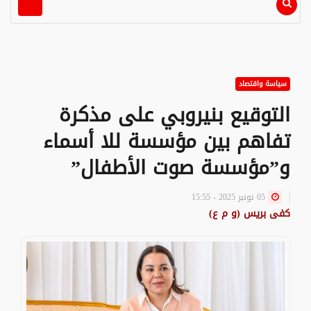
سياسة واقتصاد
التوقيع بنيروبي على مذكرة
تفاهم بين مؤسسة للا أسماء
و”مؤسسة صوت الأطفال”
05 نونبر 2025 - 15:55
كفى بريس (و م ع)