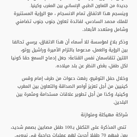
جديدة من التعاون الطبي الإنساني بين المغرب وكينيا.
وينسجم هذا الاتفاق تمام الانسجام ، مع الرؤية المستنيرة
للملك محمد السادس، لفائدة تعاون جنوب جنوب تضامني
وشامل ومتعدد الأبعاد.
وذكر بلاغ لمؤسسة للا أسماء أن هذا الاتفاق، يرسي تحالفا
بين الرؤية والعمل، مدعوما بالتزام الأميرة وراشيل روتو،
اللتين تتقاسمان نفس القناعة: جعل إدماج السمع حقا كونيا
لكل طفل، بغض النظر عن بلد ميلاده.
وخلال حفل التوقيع، رفعت دعوات من طرف إمام وقس
كينيين من أجل تعزيز أواصر الصداقة والتعاون بين المغرب
وكينيا، وكذا من أجل تطوير علاقات مستدامة ومثمرة بين
البلدين.
شراكة مهيكلة ومتوازنة
تنص المذكرة على التكفل بـ100 طفل مصابين بصمم شديد،
بمن فيهم 70 طفلا أجريت لهم عمليات جراحية في نيروبي