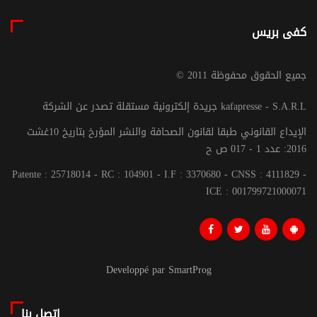
كفى بريس
© جميع الحقوق محفوظة 2011
جريدة إلكترونية مستقلة تصدر عن الشركة kafapresse - S.A.R.L
الإيداع القانوني طبقا لقانون الصحافة والنشر المؤرخ بتاريخ 10غشت
2016: عدد 1 - 017 ص ح
Patente : 25718014 - RC : 104901 - I.F : 3370680 - CNSS : 4111829 -
ICE : 001799721000071
Developpé par SmartProg
اتصل بنا