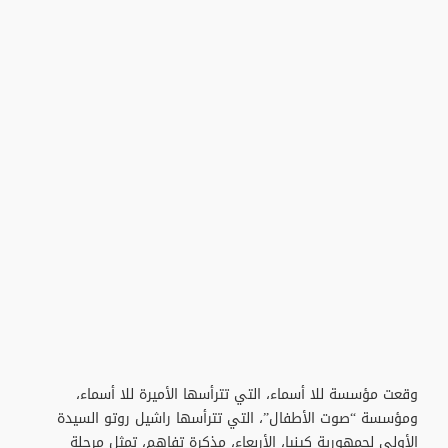
وقعت مؤسسة للا أسماء، التي تترأسها الأميرة للا أسماء،
ومؤسسة “صوت الأطفال”، التي تترأسها راشيل روتو السيدة
الأولى لجمهورية كينيا، الأربعاء، مذكرة تفاهم، تمثل مرحلة