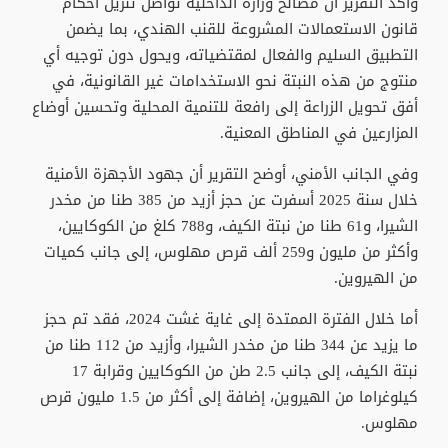
وأكد التقرير أن مصالح وزارة الداخلية تواصل تنزيل أحكام
قانون الاستعمالات المشروعة للقنب الهندي، بما يضمن
التطبيق السليم والفعال لمقتضياته، ويحول دون توجيه أي
منتوج من هذه النبتة نحو الاستخدامات غير القانونية، في
أفق تحويل الزراعة إلى رافعة للتنمية المحلية وتحسين أوضاع
المزارعين في المناطق المعنية.
وفي الجانب الأمني، أوضح التقرير أن جهود الأجهزة الأمنية
خلال سنة 2025 أسفرت عن حجز أزيد من 385 طنا من مخدر
الشيرا، و61 طنا من نبتة الكيف، و788 كلغ من الكوكايين،
وأكثر من مليون و259 ألف قرص مهلوس، إلى جانب كميات
من الهيروين.
أما خلال الفترة الممتدة إلى غاية غشت 2024، فقد تم حجز
ما يزيد عن 344 طنا من مخدر الشيرا، وأزيد من 112 طنا من
نبتة الكيف، إلى جانب 2.5 طن من الكوكايين وقرابة 17
كيلوغراما من الهيروين، إضافة إلى أكثر من 1.5 مليون قرص
مهلوس.