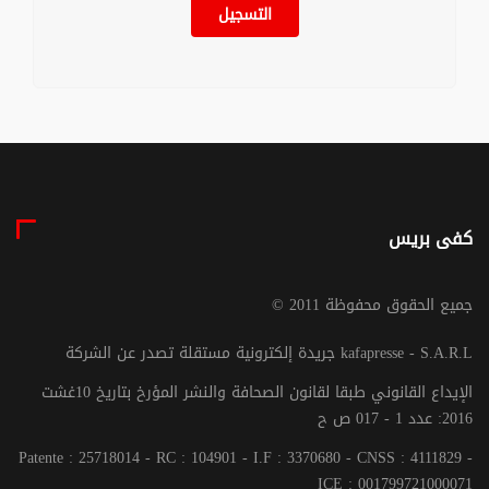
التسجيل
كفى بريس
© جميع الحقوق محفوظة 2011
جريدة إلكترونية مستقلة تصدر عن الشركة kafapresse - S.A.R.L
الإيداع القانوني طبقا لقانون الصحافة والنشر المؤرخ بتاريخ 10غشت
2016: عدد 1 - 017 ص ح
Patente : 25718014 - RC : 104901 - I.F : 3370680 - CNSS : 4111829 -
ICE : 001799721000071