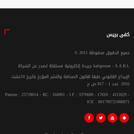
كفى بريس
© جميع الحقوق محفوظة 2011
جريدة إلكترونية مستقلة تصدر عن الشركة kafapresse - S.A.R.L
الإيداع القانوني طبقا لقانون الصحافة والنشر المؤرخ بتاريخ 10غشت
2016: عدد 1 - 017 ص ح
Patente : 25718014 - RC : 104901 - I.F : 3370680 - CNSS : 4111829 -
ICE : 001799721000071