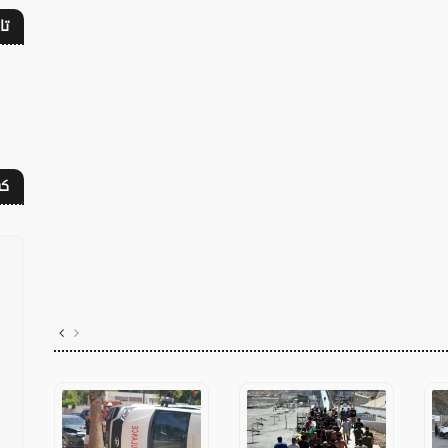
تا
كف