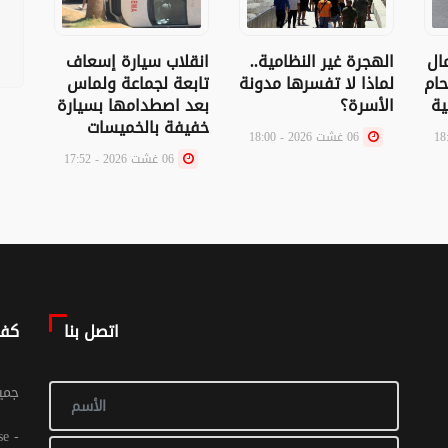
ال
الهجرة غير النظامية..
انقلاب سيارة إسعاف
تعزي
حام
لماذا لا تفسرها مدونة
تابعة لجماعة ولماس
عبر 
ية
الأسرة؟
بعد اصطدامها بسيارة
الإط
خفيفة بالخميسات
مع ش
06 غشت 2026 - 18:00
06 غشت 2026 - 17:52
اتصل بنا
كف
© جم