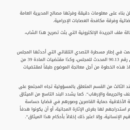
ن بناء على معلومات دقيقة وفرتها مصالح المديرية العامة
ضائية وفرقة مكافحة العصابات الإجرامية.
ة ملف الجريدة الإلكترونية التي بثت تصريح هذا الشاب،
مت في إطار مسطرة التصدي التلقائي التي أحدثها المجلس
الوطني للصحافة استناداً إلى المادة 2 من القانون رقم 90.13 المحدث للمجلس، وكذا مقتضيات المادة 39 من
تخاذ هذه الخطوة من أجل معالجة الموضوع طبقاً لمقتضيات
بند الثالث من القسم المتعلق بالمسؤولية تجاه المجتمع على
ف والجريمة والإرهاب“. كما يشدد البند التاسع من الميثاق
الأخلاقية حماية القاصرين وصورهم في قضايا حساسة
 استدراجهم لها بغرض الإثارة المجانية، أو أن يكونوا هدفاً
الإنسانية، وإلا اعتبر ذلك إخلالاً بأحكام هذا الميثاق“.