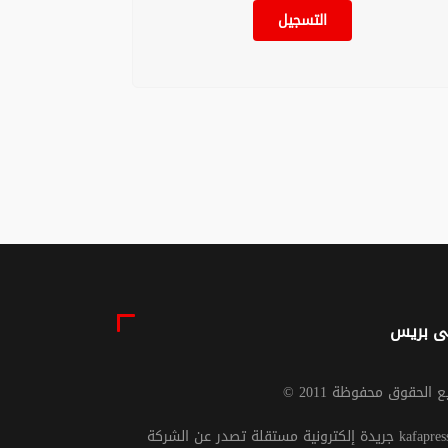
التسجيل
موجة حر قوية وزخات
ز جاذبية الجهات
رعدية مرتقبة في عدد
أكبر برنامج على
من مناطق المملكة
لاق للربط الجوي
ركة "رايان إير"
06 غشت 2026 - 15:45
06 غشت 2026 - 16:56
ى بريس
يع الحقوق محفوظة 2011
جريدة إلكترونية مستقلة تصدر عن الشركة kafapresse -