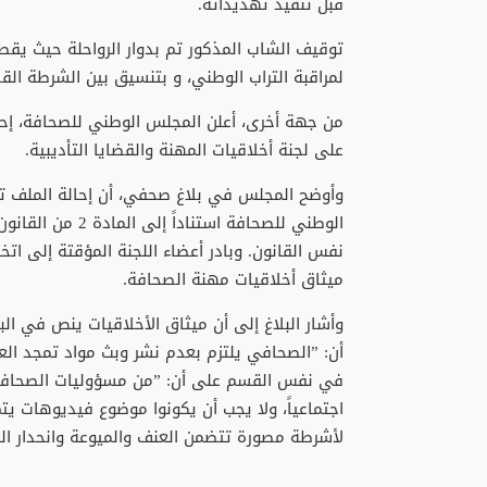
قبل تنفيذ تهديداته.
توقيف الشاب المذكور تم بدوار الرواحلة حيث يقط
لمراقبة التراب الوطني، و بتنسيق بين الشرطة الق
من جهة أخرى، أعلن المجلس الوطني للصحافة، إحال
على لجنة أخلاقيات المهنة والقضايا التأديبية.
وأوضح المجلس في بلاغ صحفي، أن إحالة الملف ت
نفس القانون. وبادر أعضاء اللجنة المؤقتة إلى ا
ميثاق أخلاقيات مهنة الصحافة.
وأشار البلاغ إلى أن ميثاق الأخلاقيات ينص في ال
أن: ”الصحافي يلتزم بعدم نشر وبث مواد تمجد العن
في نفس القسم على أن: ”من مسؤوليات الصحافة 
اجتماعياً، ولا يجب أن يكونوا موضوع فيديوهات يتم
لأشرطة مصورة تتضمن العنف والميوعة وانحدار القيم 