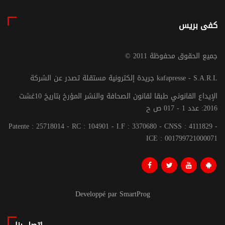
كفى بريس
© جميع الحقوق محفوظة 2011
جريدة إلكترونية مستقلة تصدر عن الشركة kafapresse - S.A.R.L
الإيداع القانوني طبقا لقانون الصحافة والنشر المؤرخ بتاريخ 10غشت
2016: عدد 1 - 017 ص ح
Patente : 25718014 - RC : 104901 - I.F : 3370680 - CNSS : 4111829 -
ICE : 001799721000071
Developpé par SmartProg