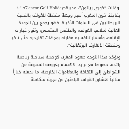
وقالت “كوري رينتون”، مديرةGlencor Golf Holidays: “لا
يفاجئنا كون المغرب أصبح وجهة مفضلة للغولف بالنسبة
للبريطانيين في السنوات الأخيرة، فهو يجمع بين الجودة
العالية لملاعب الغولف، والطقس المشمس، وتنوع خيارات
الإقامة، وأسعار تنافسية مقارنة بوجهات تقليدية مثل تركيا
ومنطقة الألغارف البرتغالية”.
ويؤكد هذا التوجه صعود المغرب كوجهة سياحية رياضية
رائدة، خصوصا مع تزايد الاهتمام بعروضه المتنوعة من
الشواطئ إلى الثقافة والمغامرات الخارجية، ما يجعله خياراً
مثالياً لعشاق الغولف الباحثين عن تجربة متكاملة.