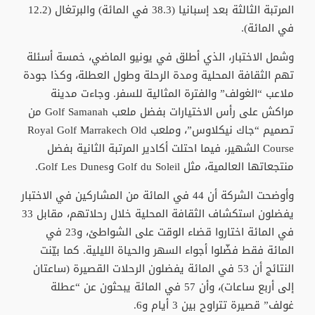
المرتبة الثالثة بعد إسبانيا (38.3 في المائة) والبرتغال (12.2
في المائة).
وشمل الاختبار، الذي أطلق في يونيو الماضي، خمسة أسئلة
تهم الثقافة المحلية ومدة الرحلة وطول العطلة، وكذا جودة
ملاعب “الغولف” والفترة المثالية للسفر. وجاءت مدينة
مراكش على رأس الاختيارات بفضل ملعب Golf Samanah من
تصميم “جاك نيكلاوس”، وملعب Royal Golf Marrakech Old
Course الشهير، فيما احتلت أكادير المرتبة الثانية بفضل
منتجعاتها العالمية، مثل Golf du Soleil وGolf Les Dunes.
وأوضحت الشركة أن 44 في المائة من المشاركين في الاختبار
يفضلون استكشاف الثقافة المحلية خلال رحلاتهم، مقابل 33
في المائة اختاروا قضاء الوقت على الشواطئ، و23 في
المائة فقط فضّلوا أجواء السهر والحياة الليلية. كما بيّنت
النتائج أن 53 في المائة يفضلون الرحلات القصيرة (ساعتان
إلى أربع ساعات)، وأن 57 في المائة يبحثون عن “عطلة
غولف” قصيرة تتراوح بين 3 أيام و6.