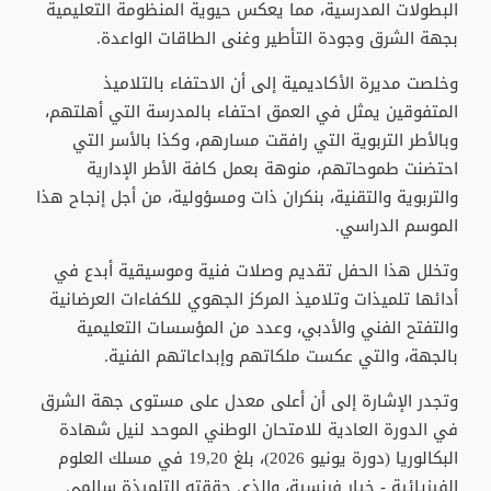
البطولات المدرسية، مما يعكس حيوية المنظومة التعليمية
بجهة الشرق وجودة التأطير وغنى الطاقات الواعدة.
وخلصت مديرة الأكاديمية إلى أن الاحتفاء بالتلاميذ
المتفوقين يمثل في العمق احتفاء بالمدرسة التي أهلتهم،
وبالأطر التربوية التي رافقت مسارهم، وكذا بالأسر التي
احتضنت طموحاتهم، منوهة بعمل كافة الأطر الإدارية
والتربوية والتقنية، بنكران ذات ومسؤولية، من أجل إنجاح هذا
الموسم الدراسي.
وتخلل هذا الحفل تقديم وصلات فنية وموسيقية أبدع في
أدائها تلميذات وتلاميذ المركز الجهوي للكفاءات العرضانية
والتفتح الفني والأدبي، وعدد من المؤسسات التعليمية
بالجهة، والتي عكست ملكاتهم وإبداعاتهم الفنية.
وتجدر الإشارة إلى أن أعلى معدل على مستوى جهة الشرق
في الدورة العادية للامتحان الوطني الموحد لنيل شهادة
البكالوريا (دورة يونيو 2026)، بلغ 19,20 في مسلك العلوم
الفيزيائية - خيار فرنسية، والذي حققته التلميذة سالمي