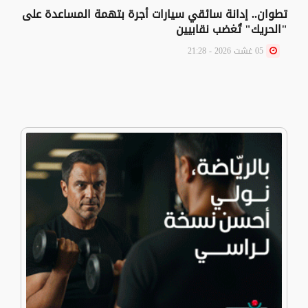
تطوان.. إدانة سائقي سيارات أجرة بتهمة المساعدة على
"الحريك" تُغضب نقابيين
05 غشت 2026 - 21:28