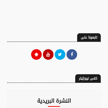
تابعونا على
كفى نيوزليتر
النشرة البريدية