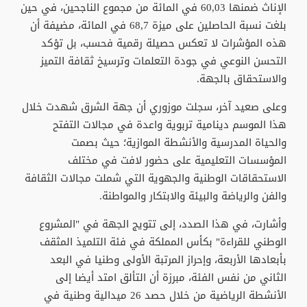
الإناث ضمنها 60,03 في المائة من مجموع الناجحين، في حين
بلغت نسبة الحاصلين على ميزة 68,7 في المائة، مضيفة أن
هذه المؤشرات لا تعكس حصيلة رقمية فحسب، بل تؤكد
التحسن النوعي في جودة التعلمات وترسيخ ثقافة التميز
والاستحقاق بالجهة.
وعلى صعيد آخر، سجلت موزوري أن جهة الشرق شهدت خلال
هذا الموسم دينامية تربوية واعدة في مجالات التفتح
والحياة المدرسية والأنشطة الموازية؛ حيث بصمت
المؤسسات التعليمية على حضور لافت في مختلف
الاستحقاقات الوطنية والجهوية التي شملت مجالات الثقافة
والفن والرياضة والبيئة والابتكار والمواطنة.
وأشارت، في هذا الصدد، إلى تتويج الجهة في "المشروع
الوطني للقراءة" بكأس المملكة في فئة التلميذ المثقف
بأبعادها الأربعة، وإحراز المرتبة الأولى وطنيا في البعد
الثاني من نفس الفئة، مبرزة أن التألق امتد أيضا إلى
الأنشطة الرياضية من خلال حصد 26 ميدالية وطنية في