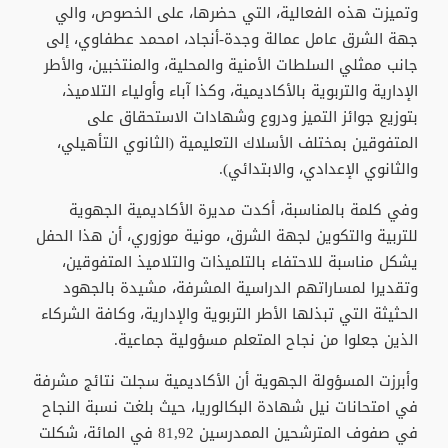
وتميزت هذه الفعالية، التي حضرها، على الخصوص، والي
جهة الشرق عامل عمالة وجدة-أنجاد، امحمد عطفاوي، إلى
جانب ممثلي السلطات الأمنية والمحلية، والمنتخبين، والأطر
الإدارية والتربوية بالأكاديمية، وكذا آباء وأولياء التلاميذ،
بتوزيع جوائز التميز ودروع وشهادات الاستحقاق على
المتفوقين بمختلف الأسلاك التعليمية (الثانوي التأهيلي،
والثانوي الإعدادي، والابتدائي).
وفي كلمة بالمناسبة، أكدت مديرة الأكاديمية الجهوية
للتربية والتكوين لجهة الشرق، مونية موزوري، أن هذا الحفل
يشكل مناسبة للاحتفاء بالتلميذات والتلاميذ المتفوقين،
وتقديرا لمساراتهم الدراسية المشرفة، مشيدة بالجهود
الحثيثة التي تبذلها الأطر التربوية والإدارية، وكافة الشركاء
الذين جعلوا من نجاح المتعلم مسؤولية جماعية.
وأبرزت المسؤولة الجهوية أن الأكاديمية سجلت نتائج مشرفة
في امتحانات نيل شهادة البكالوريا، حيث بلغت نسبة النجاح
في صفوف المترشحين الممدرسين 81,92 في المائة، شكلت