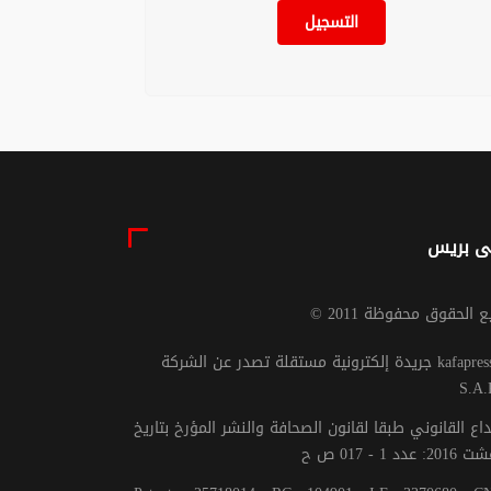
التسجيل
ى بريس
يع الحقوق محفوظة 2011
جريدة إلكترونية مستقلة تصدر عن الشركة kafapresse -
S.A.
داع القانوني طبقا لقانون الصحافة والنشر المؤرخ بتاريخ