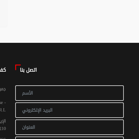
اتصل بنا
كف
© جم
R.L
الإي
10غشت 2016: عدد 1 - 017 ص ح