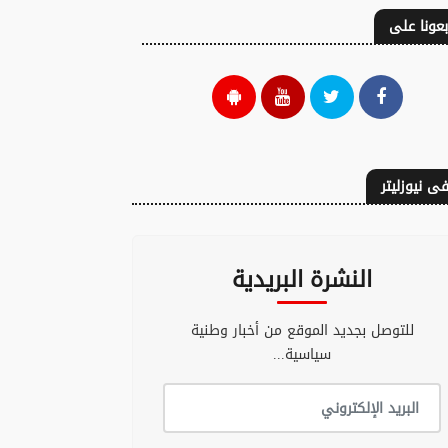
بعونا على
السلام المساوي:
حميد غونو: حين يدق
ى نيوزليتر
ق الاقتراع ليس
الوطن جدران الخزان
 لرمي أوراق
..من سايغون إلى
صويت
سبتة... عندما يصبح
النشرة البريدية
البحر مرآة للأوطان
05 غشت 2026 - 7:56
04 غشت 2026 - 15:39
للتوصل بجديد الموقع من أخبار وطنية
سياسية...