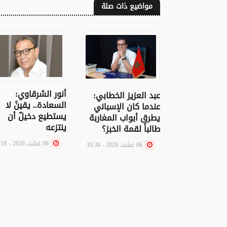
مواضيع ذات صلة
أنور الشرقاوي:
عبد العزيز الخطابي:
السعادة.. يقينً لا
عندما كان الإسباني
يستطيع دخيلٌ أن
يطرق أبواب المغاربة
ينتزعه
طالباً لقمة الخبز؟
06 غشت 2026 - 15:18
06 غشت 2026 - 18:30