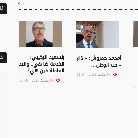
تا
بنسعيد الركيبي:
ٱمحمد حمروش: « دَاءِ
عبد 
كف
الخدمة ها هي.. واليد
» حب الوطن…
صندو
العاملة فين هي؟
وعاء
06 غشت 2026 - 11:37
الت
05 غشت 2026 - 15:46