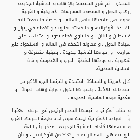
للمنتدى ، ثم شرح المقصود بالإرهاب و الفاشية الجديدة :
إرهاب الدول و المقصود الممارسات الأمريكية و الغربية
عموما في علاقتها بباقي العالم ، و خاصة ما دفعت إليه
القيادة الأوكرانية، و ما فعلته بفنزويلا و تفعله في إيران و
فلسطين و لبنان ، و ما تنوي فعله بكوبا و اعتداءها على
سيادة الدول ، و محاولة التحكم في العالم و الاستحواذ على
موارده ، و إحياءها لفاشية جديدة ، يمينية متطرفة و
شعبوية ، و عودتها لمنطق الحرب و الغطرسة و فرض
الأحادية القطبية.
كال لأمريكا و للمملكة المتحدة و لفرنسا الجزء الأكبر من
انتقاداته اللاذعة ، باعتبارها الدول / عرابة إرهاب الدولة ، و
مغذية عودة الفاشية الجديدة .
و احتلت أوكرانيا و رئيسها المحور الرئيس في عرضه ، معتبرا
بأن القيادة الأوكرانية ليست سوى أداة طيعة اخترقها الغرب
و استعملها كأداة للفاشية الجديدة ، مذكرا بأن اللغة
الروسية هي اللغة الرسمية ل82% من الأوكرانيين ، و بأن