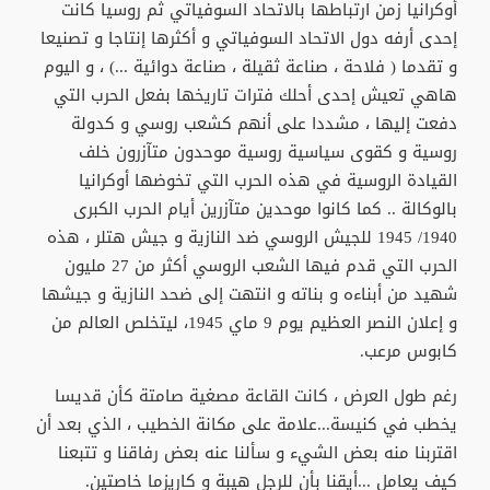
أوكرانيا زمن ارتباطها بالاتحاد السوفياتي ثم روسيا كانت
إحدى أرفه دول الاتحاد السوفياتي و أكثرها إنتاجا و تصنيعا
و تقدما ( فلاحة ، صناعة ثقيلة ، صناعة دوائية ...) ، و اليوم
هاهي تعيش إحدى أحلك فترات تاريخها بفعل الحرب التي
دفعت إليها ، مشددا على أنهم كشعب روسي و كدولة
روسية و كقوى سياسية روسية موحدون متآزرون خلف
القيادة الروسية في هذه الحرب التي تخوضها أوكرانيا
بالوكالة .. كما كانوا موحدين متآزرين أيام الحرب الكبرى
1940/ 1945 للجيش الروسي ضد النازية و جيش هتلر ، هذه
الحرب التي قدم فيها الشعب الروسي أكثر من 27 مليون
شهيد من أبناءه و بناته و انتهت إلى ضحد النازية و جيشها
و إعلان النصر العظيم يوم 9 ماي 1945، ليتخلص العالم من
كابوس مرعب.
رغم طول العرض ، كانت القاعة مصغية صامتة كأن قديسا
يخطب في كنيسة...علامة على مكانة الخطيب ، الذي بعد أن
اقتربنا منه بعض الشيء و سألنا عنه بعض رفاقنا و تتبعنا
كيف يعامل ...أيقنا بأن للرجل هيبة و كاريزما خاصتين.