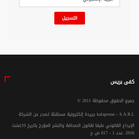
التسجيل
كفى بريس
© جميع الحقوق محفوظة 2011
جريدة إلكترونية مستقلة تصدر عن الشركة kafapresse - S.A.R.L
الإيداع القانوني طبقا لقانون الصحافة والنشر المؤرخ بتاريخ 10غشت
2016: عدد 1 - 017 ص ح