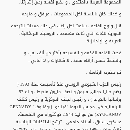
المجموعة العربية بالمنتدى ، و يضع نفسه رهن إشارتنا.
و كذلك كان بالنسبة لكل المجموعات ، مرافق و مترجم.
قبل ولوج القاعة ، سلمت لكل راغب في ذلك معدات للترجمة
الفورية للغات التي كانت معتمدة : الروسية، البرتغالية ،
العربية و الإنجليزية.
غصت القاعة الفخمة و الفسيحة بأكثر من ألف نفر ، و
بالمنصة خمس أرائك فقط ، لا شعارات و لا أغاني .
ثم حضرت الرئاسة .
رئيس الحزب الشيوعي الروسي منذ تأسيسه سنة 1993 (
يضم حاليا حوالي مليون و نصف مليون منخرط ، و له 57
برلمانيا بالدوما ) ، و رئيس لجنته المركزية و رئيس كتلته
البرلمانية في مجلس الدوما "غينادي زيوغانوف" GENNADY
ZYUGANOV( من مواليد 1944، دوكتوراه في الفلسفة،
عسكري سابق ، أستاذ جامعي ، ترشح للانتخابات الرئاسية
ثلاث مرات : 1996 ضد بوريس يلتسين و حصل على 32% من