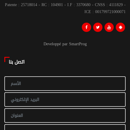
Patente : 25718014 - RC : 104901 - I.F : 3370680 - CNSS : 4111829 -
ICE : 001799721000071
Developpé par SmartProg
اتصل بنا