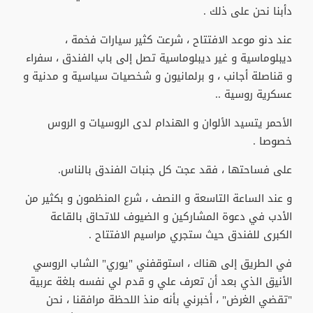
دأبنا نحن على ذلك .
عند دنو موعد الافتتاح ، شرعت كثير سيارات فخمة ،
ديبلوماسية و غير ديبلوماسية تصل إلى باب الفندق ، سفراء
و قناصلة أجانب ، و برلمانيون و شخصيات سياسية و مدنية و
عسكرية روسية ..
الأحمر يتسيد الألوان و الهندام لدى الروسيات و الروس
خصوصا .
على فساحتها ، فقد عجت كل جنبات الفندق بالناس.
و عند الساعة التاسعة و النصف ، شرع المنظمون و بكثير من
الأدب في دعوة المشاركين و الضيوف للاتحاق بالقاعة
الكبرى للفندق حيث ستجري مراسيم الافتتاح .
في الطريق إلى هناك ، استوقفني "يوري" الشاب الروسي
الأنيق الذي بعد أن تعرف علي و قدم لي نفسه بلغة عربية
"تقضي الغرض" ، أخبرني بأنه منذ اللحظة مرافقنا ، نحن