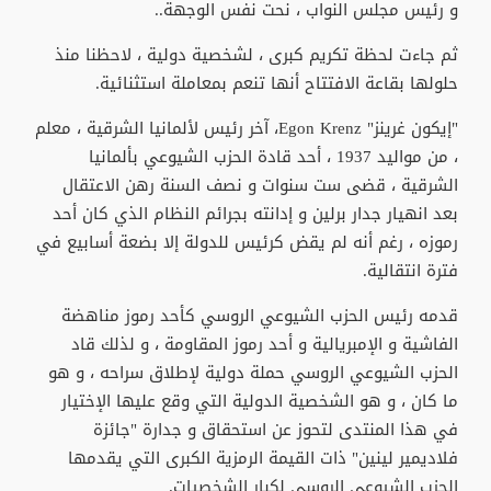
و رئيس مجلس النواب ، نحت نفس الوجهة..
ثم جاءت لحظة تكريم كبرى ، لشخصية دولية ، لاحظنا منذ
حلولها بقاعة الافتتاح أنها تنعم بمعاملة استثنائية.
"إيكون غرينز" Egon Krenz، آخر رئيس لألمانيا الشرقية ، معلم
، من مواليد 1937 ، أحد قادة الحزب الشيوعي بألمانيا
الشرقية ، قضى ست سنوات و نصف السنة رهن الاعتقال
بعد انهيار جدار برلين و إدانته بجرائم النظام الذي كان أحد
رموزه ، رغم أنه لم يقض كرئيس للدولة إلا بضعة أسابيع في
فترة انتقالية.
قدمه رئيس الحزب الشيوعي الروسي كأحد رموز مناهضة
الفاشية و الإمبريالية و أحد رموز المقاومة ، و لذلك قاد
الحزب الشيوعي الروسي حملة دولية لإطلاق سراحه ، و هو
ما كان ، و هو الشخصية الدولية التي وقع عليها الإختيار
في هذا المنتدى لتحوز عن استحقاق و جدارة "جائزة
فلاديمير لينين" ذات القيمة الرمزية الكبرى التي يقدمها
الحزب الشيوعي الروسي لكبار الشخصيات.