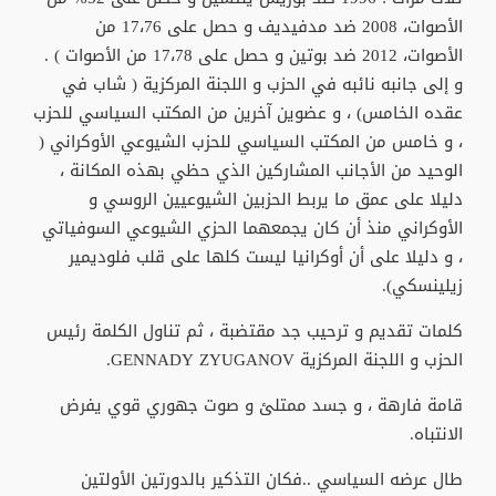
الأصوات، 2008 ضد مدفيديف و حصل على 17،76 من
الأصوات، 2012 ضد بوتين و حصل على 17،78 من الأصوات ) .
و إلى جانبه نائبه في الحزب و اللجنة المركزية ( شاب في
عقده الخامس) ، و عضوين آخرين من المكتب السياسي للحزب
، و خامس من المكتب السياسي للحزب الشيوعي الأوكراني (
الوحيد من الأجانب المشاركين الذي حظي بهذه المكانة ،
دليلا على عمق ما يربط الحزبين الشيوعيين الروسي و
الأوكراني منذ أن كان يجمعهما الحزي الشيوعي السوفياتي
، و دليلا على أن أوكرانيا ليست كلها على قلب فلوديمير
زيلينسكي).
كلمات تقديم و ترحيب جد مقتضبة ، ثم تناول الكلمة رئيس
الحزب و اللجنة المركزية GENNADY ZYUGANOV.
قامة فارهة ، و جسد ممتلئ و صوت جهوري قوي يفرض
الانتباه.
طال عرضه السياسي ..فكان التذكير بالدورتين الأولتين