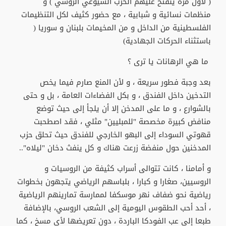
( لأول مرة ينفتح عليهم الحزب الشيوعي الروسي ) و
منظمات نسائية و شبابية ، مع حضور كثيف لكل التنظيمات
الفلسطينية من الداخل و من المخيمات بلبنان و سوريا (
باستثناء الحركات الجهادية)
ما هي الرهانات يا ترى ؟
بعد وجبة فطور سريعة ، و لأن المنع صارم فيما يخص
التدخين داخل الفندق ، و بكل الفضاءات العامة ، بل و حتى
بالشوارع ، و ما على المدخن إلا أن يلجأ إلى حيث توضع
منافض كبيرة مخصصة "للمبليين" مثلي ، فقد اصطحبت
قهوتي السوداء إلى البهو الخارجي للفندق حيث تحلق حزب
المدخنين حول منفضة زرعت هناك و كل ينفث دخان "ليلاه"..
و أمامنا ، كانت تتوالى أسراب كثيفة من الروسيات و
الروسيين، صغارا و كبارا ، بلباسهم الرياضي يتجهون بخطوات
رياضية نحو ضفاف نهر موسكفا لممارسة تمارينهم الرياضية
، أحد أحب الطقوس اليومية إلى الشعب الروسي، بالإضافة
طبعا إلى عب الفودكا الباردة ، دون تعريضها لأي مسخ ، كما