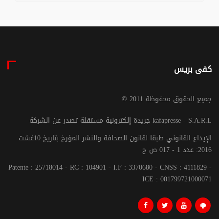
كفى بريس
© جميع الحقوق محفوظة 2011
جريدة إلكترونية مستقلة تصدر عن الشركة kafapresse - S.A.R.L
الإيداع القانوني طبقا لقانون الصحافة والنشر المؤرخ بتاريخ 10غشت
2016: عدد 1 - 017 ص ح
Patente : 25718014 - RC : 104901 - I.F : 3370680 - CNSS : 4111829 -
ICE : 001799721000071