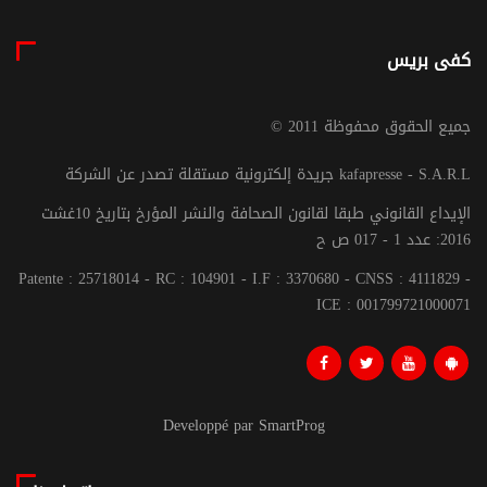
كفى بريس
© جميع الحقوق محفوظة 2011
جريدة إلكترونية مستقلة تصدر عن الشركة kafapresse - S.A.R.L
الإيداع القانوني طبقا لقانون الصحافة والنشر المؤرخ بتاريخ 10غشت
2016: عدد 1 - 017 ص ح
Patente : 25718014 - RC : 104901 - I.F : 3370680 - CNSS : 4111829 -
ICE : 001799721000071
Developpé par SmartProg