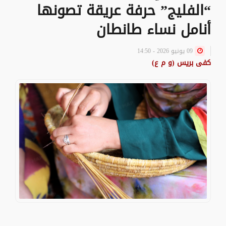
“الفليج” حرفة عريقة تصونها
أنامل نساء طانطان
09 يونيو 2026 - 14:50
كفى بريس (و م ع)