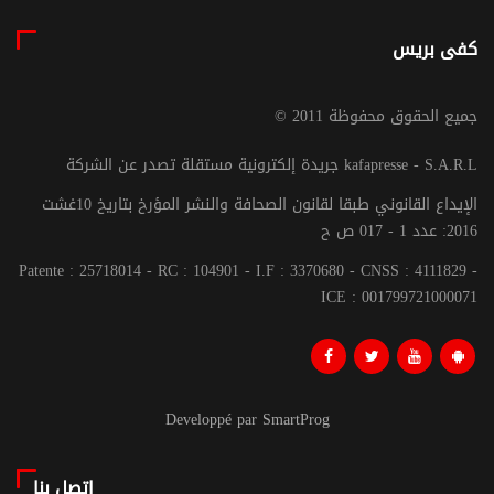
كفى بريس
© جميع الحقوق محفوظة 2011
جريدة إلكترونية مستقلة تصدر عن الشركة kafapresse - S.A.R.L
الإيداع القانوني طبقا لقانون الصحافة والنشر المؤرخ بتاريخ 10غشت
2016: عدد 1 - 017 ص ح
Patente : 25718014 - RC : 104901 - I.F : 3370680 - CNSS : 4111829 -
ICE : 001799721000071
Developpé par SmartProg
اتصل بنا