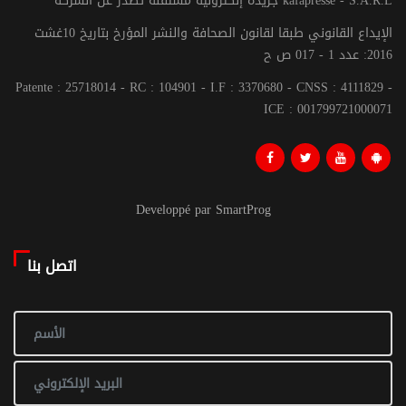
جريدة إلكترونية مستقلة تصدر عن الشركة kafapresse - S.A.R.L
الإيداع القانوني طبقا لقانون الصحافة والنشر المؤرخ بتاريخ 10غشت
2016: عدد 1 - 017 ص ح
Patente : 25718014 - RC : 104901 - I.F : 3370680 - CNSS : 4111829 -
ICE : 001799721000071
Developpé par SmartProg
اتصل بنا