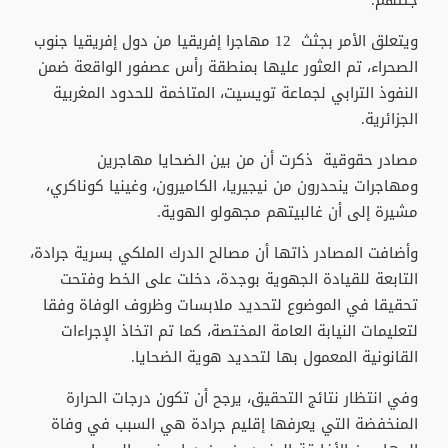
جثثهم.
ويتعلق الأمر بجثث 12 مهاجرا إفريقيا من دول إفريقيا جنوب
الصحراء، تم العثور عليها بمنطقة رأس عصفور الواقعة ضمن
النفوذ الترابي لجماعة تويسيت، المتاخمة للحدود المغربية
الجزائرية.
مصادر حقوقية ذكرت أن من بين الضحايا مهاجرين
ومهاجرات ينحدرون من نيجيريا، الكاميرون، وغينيا كوناكري،
مشيرة إلى أن غالبيتهم مجهولو الهوية.
وأضافت المصادر ذاتها أن مصالح الدرك الملكي بسرية جرادة،
التابعة للقيادة الجهوية بوجدة، دخلت على الخط وفتحت
تحقيقا في الموضوع لتحديد ملابسات وظروف الوفاة وفقا
لتعليمات النيابة العامة المختصة، كما تم اتخاذ الإجراءات
القانونية المعمول بها لتحديد هوية الضحايا.
وفي انتظار نتائج التحقيق، يرجح أن تكون درجات الحرارة
المنخفضة التي يعرفها إقليم جرادة هي السبب في وفاة