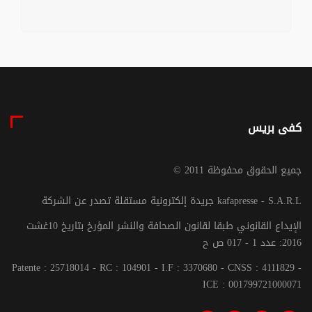
كفى بريس
© جميع الحقوق محفوظة 2011
جريدة إلكترونية مستقلة تصدر عن الشركة kafapresse - S.A.R.L
الإيداع القانوني طبقا لقانون الصحافة والنشر المؤرخ بتاريخ 10غشت
2016: عدد 1 - 017 ص ح
Patente : 25718014 - RC : 104901 - I.F : 3370680 - CNSS : 4111829 -
ICE : 001799721000071