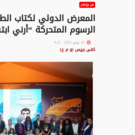
فن وإعلام
الرسوم المتحركة “أرني اب
10 نونبر 2025 - 9:25
كفى بريس (و م ع)