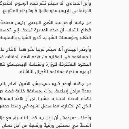
وأبرز الحجامي أنه سيتم نشر فيلم الرسوم المتحر
الاجتماعي للإيسيسكو والوزارة وشركاء المشروع.
من جانبه، أوضح عبد الغني البيضي، رئيس مصلحة ال
قطاع الشباب، أن هذه المبادرة تهدف إلى تحسيس
التعلم ومؤسسات الشباب، كدور الشباب والمخيمات
وأوضح البيضي أنه سيتم قريبا نشر هذا الإنتاج عل
للمساهمة في الوقاية من هذه الآفة المقلقة في ا
الجهود المشتركة للوزارة ومنظمة الإيسيسكو لتعز
تربوية مبتكرة وملائمة للأجيال الناشئة.
من جهته، أوضح كريم حميدوش، الأمين العام بالنياب
بعدة مراحل إبداعية، بدأت بمسابقة كتابة قصة حو
لهذه القصة المختارة، مشيرا إلى أن هذه المسا
الذي تم اختياره، مما سهل نشره في وسط جمهور
وأضاف حميدوش أن الإيسيسكو، بالتنسيق مع وزارة 
القصة في نسختين ورقية ورقمية من أجل ضمان انت