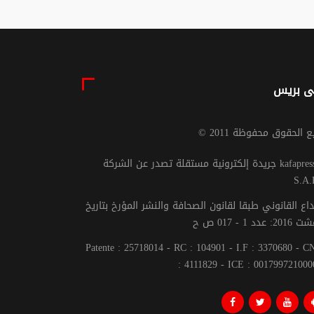
ى بريس
يع الحقوق محفوظة 2011
جريدة إلكترونية مستقلة تصدر عن الشركة kafapresse -
S.A.
داع القانوني طبقا لقانون الصحافة والنشر المؤرخ بتاريخ
Patente : 25718014 - RC : 104901 - I.F : 3370680 - 
: 4111829 - ICE : 001799721000