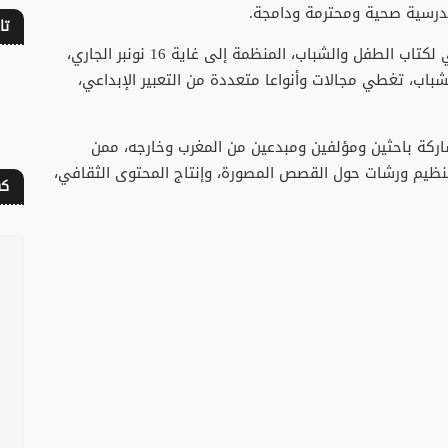
 مدرسية صحية ومحترمة ودامجة.
تا
تجدر الإشارة إلى أن الدورة الثالثة للمعرض الدولي لكتاب الطفل والشباب، المنظمة إلى غاية 16 نونبر الجاري،
اب، تغطي مجالات وأنواعا متعددة من التعبير الإبداعي،
اركة باحثين ومؤلفين ومبدعين من المغرب وخارجه، ممن
نظيم ورشات حول القصص المصورة، وإنتاج المحتوى الثقافي،
كف