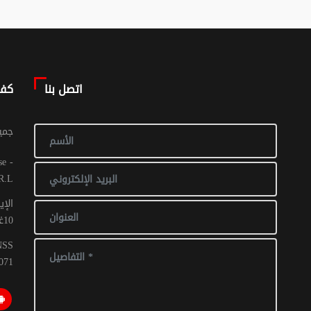
اتصل بنا
كف
© جم
R.L
الإي
10غشت 2016: عدد 1 - 017 ص ح
CNSS
071