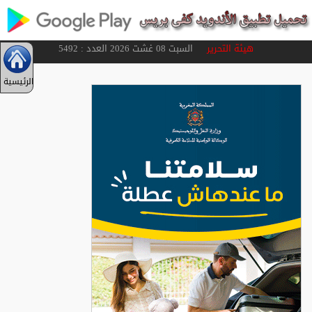
هيئة التحرير
السبت 08 غشت 2026 العدد : 5492
الرئيسية