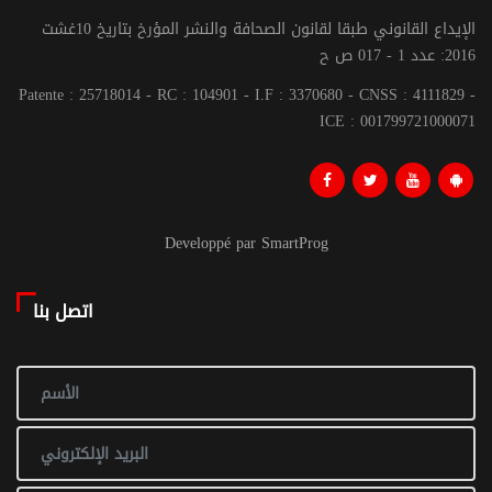
الإيداع القانوني طبقا لقانون الصحافة والنشر المؤرخ بتاريخ 10غشت
2016: عدد 1 - 017 ص ح
Patente : 25718014 - RC : 104901 - I.F : 3370680 - CNSS : 4111829 -
ICE : 001799721000071
Developpé par SmartProg
اتصل بنا