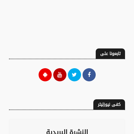
تابعونا على
كفى نيوزليتر
النشرة البريدية