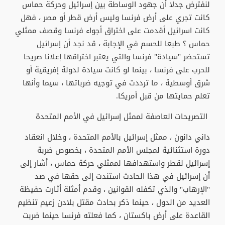
لنفترض جدلا أن جهود الوساطة بين إسرائيل وحركة حماس
كانت تجري على أرض فرنسا وليس أرض قطر أو مصر ، فهل
كانت اسرائيل أقدمت على اختراق أجواء فرنسا وقصف ممثلي
حماس ؟ طبعا للحسم في الإجابة ، قد نجد أن إسرائيل
تستحضر "سيادة" فرنسا والتي يعتبر اختراقها إعلانا صريحا
للحرب على فرنسا ، بينما لو كانت سيادة لدولة إفريقية أو
شرق أوسطية ، ما ترددت في توجيه ضرباتها ، سيما وأنها
تعلم حمايتها من قبل أمريكا.
التصريحات العاصفة لممثل إسرائيل في الأمم المتحدة
داني دانون ، ممثل إسرائيل بالأمم المتحدة ، وخلال انعقاد
دورة استثنائية لمجلس الأمم المتحدة ، بخصوص ضربة
إسرائيل لقطر واستهدافها لممثلي حركة حماس ، أشار إلى
أن إسرائيل في هذا الحادث استندت إلى حقها في صد
"الإرهاب" والذي تكفله القوانين ، وقدم أمثلة أثارت حفيظة
العديد من الدول ، حينما ذكر بحادث مقتل بلادن زعيم تنظيم
القاعدة على أرض باكستان ، كما فعلته فرنسا حينما ضربت