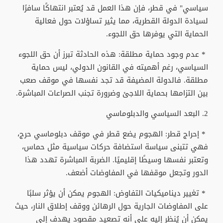
سياسي" في قطر، فإن هذا العمل قد يُعتبر انتهاكًا سافرًا
لسيادة الدولة القطرية، مما يثير تساؤلات حول فعالية
الحماية التي يوفرها حق اللجوء.
* عدم وجود حماية مطلقة: هذه الحادثة تبرز أن حق اللجوء
السياسي، رغم أهميته في القانون الدولي، ليس حماية
مطلقة. فالدولة المضيفة قد تجد نفسها في موقف صعب
بين التزامها بحماية اللاجئ وضرورة تجنب الصراعات المباشرة.
2. البعد السياسي والدبلوماسي
* إحراج قطر: الهجوم يضع قطر في موقف دبلوماسي حرج،
فهي تتبنى سياسة استضافة حركات سياسية مثل حماس،
وتعتبر نفسها وسيطًا إقليميًا. الضربة المباشرة تهدد هذا
الدور وتجعل موقفها في المفاوضات أضعف.
* تغيير ديناميكيات التفاوض: الهجوم يمكن أن يؤثر سلبًا
على المفاوضات الجارية حول الرهائن ووقف إطلاق النار، حيث
يمكن أن يُنظر إليه على أنه تصعيد مقصود يهدف إلى