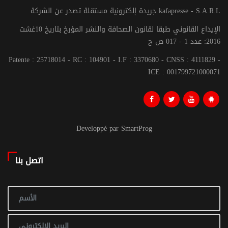
جريدة إلكترونية مستقلة تصدر عن الشركة kafapresse - S.A.R.L
الإيداع القانوني طبقا لقانون الصحافة والنشر المؤرخ بتاريخ 10غشت
2016: عدد 1 - 017 ص ح
Patente : 25718014 - RC : 104901 - I.F : 3370680 - CNSS : 4111829 -
ICE : 001799721000071
Developpé par SmartProg
اتصل بنا