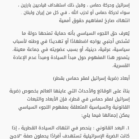
إسرائيل وحركة حماس ، وقبل ذلك استهداف قياديين بارزين ،
سواء لحركة حماس أو لحزب الله ، في كل من إيران ولبنان .
انتهاك صارخ لمفاهيم حقوق أممية
يُعرف حق اللجوء السياسي بأنه حماية تمنحها دولة ما
لشخص أجنبي يواجه اضطهادًا أو تهديدًا في وطنه لأسباب
سياسية، عرقية، دينية، أو بسبب عضويته في جماعة معينة.
يتمحور هذا المفهوم حول مبدأ السيادة ومبدأ عدم الإعادة
القسرية.
أبعاد (ضربة إسرائيل لمقر حماس بقطر)
بناءً على الوقائع والأحداث التي عاينها العالم بخصوص (ضربة
إسرائيل لمقر حماس في قطر)، فإن الأبعاد والتبعات
القانونية والسياسية المتعلقة بمفهوم اللجوء السياسي
يمكن إجمالها فيما يلي:
1. البعد القانوني : ينحصر في انتهاك السيادة القطرية ، إذا
كانت الضربة الإسرائيلية تستهدف أفرادًا يحملون صفة "لاجئ