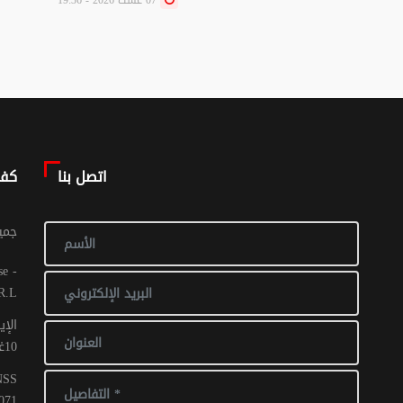
اتصل بنا
كف
© جم
R.L
الإي
10غشت 2016: عدد 1 - 017 ص ح
CNSS
071