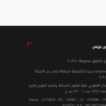
07 غشت 2026 - 17:00
ى بريس
يع الحقوق محفوظة 2011
جريدة إلكترونية مستقلة تصدر عن الشركة kafapresse -
S.A.
داع القانوني طبقا لقانون الصحافة والنشر المؤرخ بتاريخ
Patente : 25718014 - RC : 104901 - I.F : 3370680 - 
: 4111829 - ICE : 001799721000