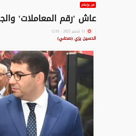
فن وإعلام
عاش 'رقم المعاملات' والجحي
13 شتنبر 2025 - 12:01
الحسين يزي (صحفي)